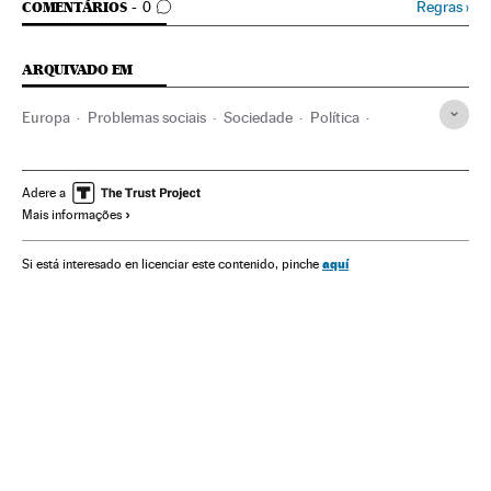
COMENTÁRIOS
Regras
›
COMENTÁRIOS
0
ARQUIVADO EM
Europa
Problemas sociais
Sociedade
Política
Marta Luisa de Noruega
Mette Marit de Noruega
Harald de Noruega
Gente
Noruega
Suicídio
Adere a
Mais informações
Escandinávia
Escândalos políticos
Realeza
aquí
Si está interesado en licenciar este contenido, pinche