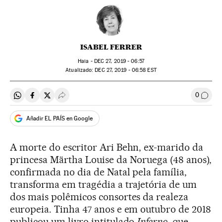
ISABEL FERRER
Haia -
DEC
27, 2019 - 06:57
atualizado:
DEC
27, 2019 - 06:58
EST
0
Compartir en Whatsapp
Compartir en Facebook
Compartir en Twitter
Desplegar Redes Sociales
Comen
Añadir EL PAÍS en Google
A morte do escritor Ari Behn, ex-marido da
princesa Märtha Louise da Noruega (48 anos),
confirmada no dia de Natal pela família,
transforma em tragédia a trajetória de um
dos mais polêmicos consortes da realeza
europeia. Tinha 47 anos e em outubro de 2018
publicou um livro intitulado
Inferno
, que