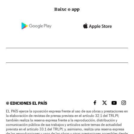
Baixe o app
©
EDICIONES EL PAÍS
EL PAÍS BRASIL EN
EL PAÍS BRASI
EL PAÍS B
EL PA
EL PAÍS ejerce la oposición expresa frente al uso de sus obras y prestaciones en
la elaboración de revistas de prensa prevista en el artículo 32.1 del TRLPI;
también realiza la reserva expresa frente a la reproducción, distribución y
comunicación pública de sus trabajos y artículos sobre temas de actualidad
prevista en el artículo 33.1 del TRLPI; y, asimismo, realiza una reserva expresa
de las reproducciones y usos de las obras y otras prestaciones accesibles desde