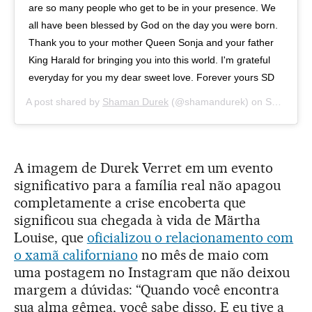
are so many people who get to be in your presence. We
all have been blessed by God on the day you were born.
Thank you to your mother Queen Sonja and your father
King Harald for bringing you into this world. I'm grateful
everyday for you my dear sweet love. Forever yours SD
A post shared by
Shaman Durek
(@shamandurek) on
Sep 22, 2019 at 7:41am PDT
A imagem de Durek Verret em um evento
significativo para a família real não apagou
completamente a crise encoberta que
significou sua chegada à vida de Märtha
Louise, que
oficializou o relacionamento com
o xamã californiano
no mês de maio com
uma postagem no Instagram que não deixou
margem a dúvidas: “Quando você encontra
sua alma gêmea, você sabe disso. E eu tive a