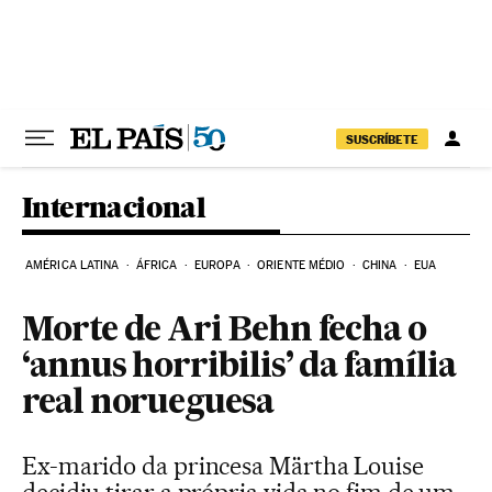
Pular para o conteúdo
SUSCRÍBETE
Internacional
AMÉRICA LATINA
ÁFRICA
EUROPA
ORIENTE MÉDIO
CHINA
EUA
Morte de Ari Behn fecha o
‘annus horribilis’ da família
real norueguesa
Ex-marido da princesa Märtha Louise