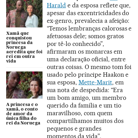
Harald
e da esposa reflete que,
apesar das excentricidades do
ex-genro, prevalecia a afeição:
“Temos lembranças calorosas e
Xamã que
afetuosas dele; somos gratos
conquistou
por tê-lo conhecido”,
princesa da
Noruega
afirmaram os monarcas em
acredita que foi
rei em outra
uma declaração oficial, entre
vida
outras coisas. O mesmo tom foi
usado pelo príncipe Haakon e
sua esposa,
Mette-Marit
, em
sua nota de despedida: “Era
um bom amigo, um membro
querido da família e um tio
A princesa e o
xamã, o conto
maravilhoso, com quem
de amor da
única filha do
compartilhamos muitos dos
rei da Noruega
pequenos e grandes
momentos da vida”.