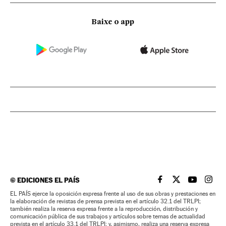
Baixe o app
©
EDICIONES EL PAÍS
EL PAÍS BRASIL EN
EL PAÍS BRASI
EL PAÍS B
EL PA
EL PAÍS ejerce la oposición expresa frente al uso de sus obras y prestaciones en
la elaboración de revistas de prensa prevista en el artículo 32.1 del TRLPI;
también realiza la reserva expresa frente a la reproducción, distribución y
comunicación pública de sus trabajos y artículos sobre temas de actualidad
prevista en el artículo 33.1 del TRLPI; y, asimismo, realiza una reserva expresa