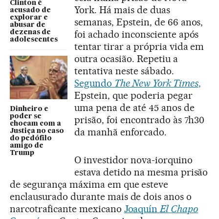
Clinton é
York. Há mais de duas
acusado de
explorar e
semanas, Epstein, de 66 anos,
abusar de
foi achado inconsciente após
dezenas de
adolescentes
tentar tirar a própria vida em
outra ocasião. Repetiu a
tentativa neste sábado.
Segundo
The New York Times
,
Epstein, que poderia pegar
uma pena de até 45 anos de
Dinheiro e
poder se
prisão, foi encontrado às 7h30
chocam com a
da manhã enforcado.
Justiça no caso
do pedófilo
amigo de
Trump
O investidor nova-iorquino
estava detido na mesma prisão
de segurança máxima em que esteve
enclausurado durante mais de dois anos o
narcotraficante mexicano
Joaquín
El Chapo