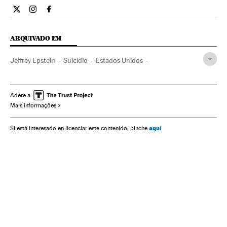
Internacional El País Brasil en Twitter
Internacional El País Brasil en Instagram
Internacional El País Brasil en Facebook
ARQUIVADO EM
Jeffrey Epstein
Suicídio
Estados Unidos
Abusos sexuais
América do Norte
Crimes sexuais
América
Delitos
Problemas sociais
Sociedade
Justiça
Adere a
Mais informações
aquí
Si está interesado en licenciar este contenido, pinche