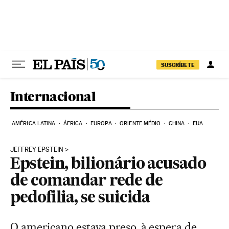
Pular para o conteúdo
SUSCRÍBETE
Internacional
AMÉRICA LATINA
ÁFRICA
EUROPA
ORIENTE MÉDIO
CHINA
EUA
JEFFREY EPSTEIN
Epstein, bilionário acusado
de comandar rede de
pedofilia, se suicida
O americano estava preso, à espera de