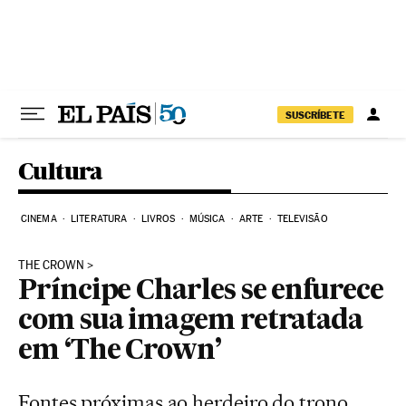
Pular para o conteúdo
SUSCRÍBETE
Cultura
CINEMA
LITERATURA
LIVROS
MÚSICA
ARTE
TELEVISÃO
THE CROWN
Príncipe Charles se enfurece
com sua imagem retratada
em ‘The Crown’
Fontes próximas ao herdeiro do trono