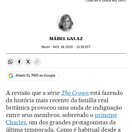
Charles e Diana em 1985.
MÁBEL GALAZ
Madri -
NOV
19, 2020 - 13:39
EST
Compartir en Whatsapp
Compartir en Facebook
Compartir en Twitter
Desplegar Redes Sociales
Añadir EL PAÍS en Google
A revisão que a série
The Crown
está fazendo
da história mais recente da família real
britânica provocou uma onda de indignação
entre seus membros, sobretudo o
príncipe
Charles
, um dos grandes protagonistas da
última temporada. Como é habitual desde a