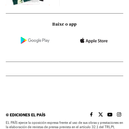
Baixe o app
©
EDICIONES EL PAÍS
EL PAÍS BRASIL EN
EL PAÍS BRASI
EL PAÍS B
EL PA
EL PAÍS ejerce la oposición expresa frente al uso de sus obras y prestaciones en
la elaboración de revistas de prensa prevista en el artículo 32.1 del TRLPI;