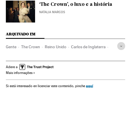
‘The Crown’, o luxo e a história
NATALIA MARCOS
ARQUIVADO EM
Gente
The Crown
Reino Unido
Carlos de Inglaterra
Rainha Elizabeth II
Monarquia
Famosos
Familia Real
Realeza
Séries tv
Série dramática
Série histórica
Adere a
Mais informações
Netflix
Lady Di
Gales
aquí
Si está interesado en licenciar este contenido, pinche