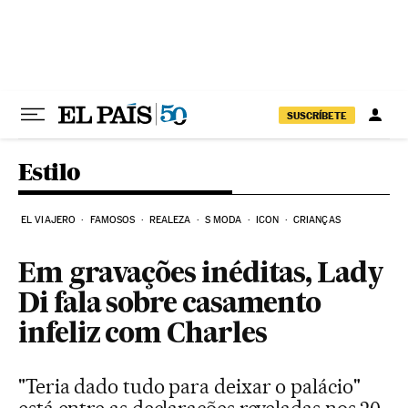
Pular para o conteúdo
SUSCRÍBETE
Estilo
EL VIAJERO
FAMOSOS
REALEZA
S MODA
ICON
CRIANÇAS
Em gravações inéditas, Lady
Di fala sobre casamento
infeliz com Charles
"Teria dado tudo para deixar o palácio"