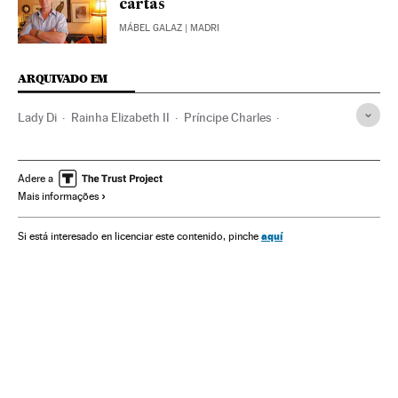
cartas
MÁBEL GALAZ
| MADRI
ARQUIVADO EM
Lady Di
Rainha Elizabeth II
Príncipe Charles
Princípe Harry
Princípe William
Programas documentais
Familia Real
Monarquia
Adere a
Mais informações
Casa Real
Programação
Meios comunicação
Política
Comunicação
Realeza
Gente
Reino Unido
aquí
Si está interesado en licenciar este contenido, pinche
Europa Ocidental
Europa