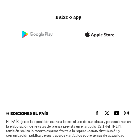
Baixe o app
©
EDICIONES EL PAÍS
EL PAÍS BRASIL EN
EL PAÍS BRASI
EL PAÍS B
EL PA
EL PAÍS ejerce la oposición expresa frente al uso de sus obras y prestaciones en
la elaboración de revistas de prensa prevista en el artículo 32.1 del TRLPI;
también realiza la reserva expresa frente a la reproducción, distribución y
comunicación pública de sus trabajos y artículos sobre temas de actualidad