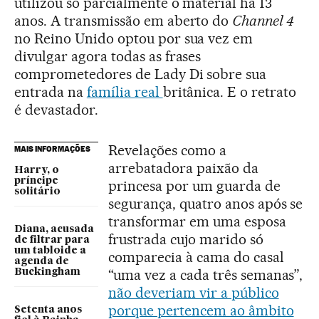
utilizou só parcialmente o material há 13
anos. A transmissão em aberto do
Channel 4
no Reino Unido optou por sua vez em
divulgar agora todas as frases
comprometedores de Lady Di sobre sua
entrada na
família real
britânica. E o retrato
é devastador.
Revelações como a
MAIS INFORMAÇÕES
arrebatadora paixão da
Harry, o
príncipe
princesa por um guarda de
solitário
segurança, quatro anos após se
transformar em uma esposa
Diana, acusada
frustrada cujo marido só
de filtrar para
um tabloide a
comparecia à cama do casal
agenda de
“uma vez a cada três semanas”,
Buckingham
não deveriam vir a público
porque pertencem ao âmbito
Setenta anos