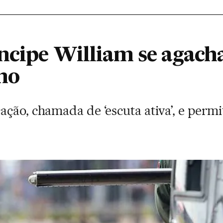
íncipe William se agach
lho
ação, chamada de ‘escuta ativa’, e per