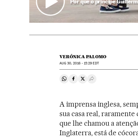
Por que o príncipe Guiller
VERÓNICA PALOMO
AUG
30, 2016 - 15:29
EDT
Compartir en Whatsapp
Compartir en Facebook
Compartir en Twitter
Desplegar Redes Soci
A imprensa inglesa, sem
sua casa real, raramente
que lhe chamou a atençã
Inglaterra, está de cóco