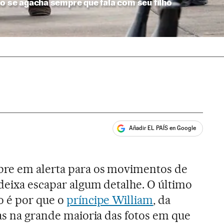
mo se agacha sempre que fala com seu filho
Añadir EL PAÍS en Google
ales
pre em alerta para os movimentos de
 deixa escapar algum detalhe. O último
o é por que o
príncipe William
, da
ras na grande maioria das fotos em que