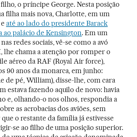
filho, o príncipe George. Nesta posição
a filha mais nova, Charlotte, em um
 e
até ao lado do presidente Barack
a ao palácio de Kensington
. Em um
 nas redes sociais, vê-se como a avó
II, lhe chama a atenção por romper o
le aéreo da RAF (Royal Air force),
os 90 anos da monarca, em junho:
e de pé, William), disse-lhe, com cara
m estava fazendo aquilo de novo: havia
no e, olhando-o nos olhos, respondia a
obre as acrobacias dos aviões, sem
que o restante da família já estivesse
igir-se ao filho de uma posição superior.
e de uma técnica de criação denominada