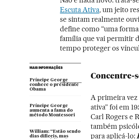
Escuta Ativa
, um jeito re
se sintam realmente ouv
define como “uma forma
família que vai permitir
tempo proteger os víncul
MAIS INFORMAÇÕES
Concentre-se
Príncipe George
conhece o presidente
Obama
A primeira vez 
ativa” foi em 1
Príncipe George
aumenta a fama do
Carl Rogers e R
método Montessori
também psicól
William: “Estão sendo
para aplicá-lo:
dias difíceis, mas