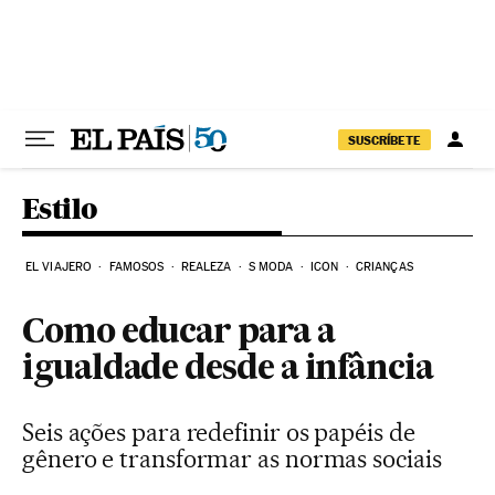
Pular para o conteúdo
SUSCRÍBETE
Estilo
EL VIAJERO
FAMOSOS
REALEZA
S MODA
ICON
CRIANÇAS
Como educar para a
igualdade desde a infância
Seis ações para redefinir os papéis de
gênero e transformar as normas sociais