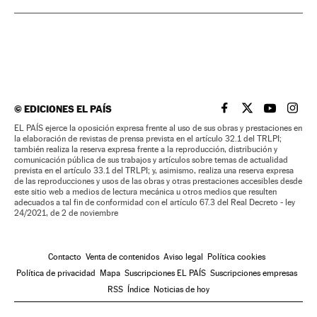
©
EDICIONES EL PAÍS
EL PAÍS BRASIL EN
EL PAÍS BRASI
EL PAÍS B
EL PA
EL PAÍS ejerce la oposición expresa frente al uso de sus obras y prestaciones en
la elaboración de revistas de prensa prevista en el artículo 32.1 del TRLPI;
también realiza la reserva expresa frente a la reproducción, distribución y
comunicación pública de sus trabajos y artículos sobre temas de actualidad
prevista en el artículo 33.1 del TRLPI; y, asimismo, realiza una reserva expresa
de las reproducciones y usos de las obras y otras prestaciones accesibles desde
este sitio web a medios de lectura mecánica u otros medios que resulten
adecuados a tal fin de conformidad con el artículo 67.3 del Real Decreto - ley
24/2021, de 2 de noviembre
Contacto
Venta de contenidos
Aviso legal
Política cookies
Política de privacidad
Mapa
Suscripciones EL PAÍS
Suscripciones empresas
RSS
Índice
Noticias de hoy