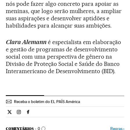
nós pode fazer algo concreto para apoiar as
meninas, que logo serão mulheres, a ampliar
suas aspirações e desenvolver aptidões e
habilidades para alcançar suas ambições.
Clara Alemann
é especialista em elaboração
e gestão de programas de desenvolvimento
social com uma perspectiva de gênero na
Divisão de Proteção Social e Saúde do Banco
Interamericano de Desenvolvimento (BID).
Receba o boletim do EL PAÍS América
Estilo El País Brasil en Twitter
Estilo El País Brasil en Instagram
Estilo El País Brasil en Facebook
COMENTÁRIOS
Regras
›
COMENTÁRIOS
0