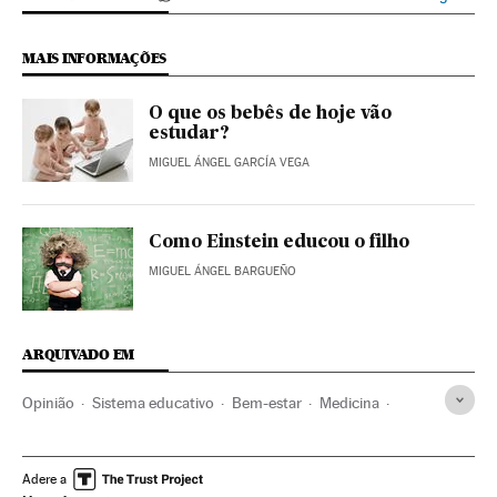
MAIS INFORMAÇÕES
O que os bebês de hoje vão
estudar?
MIGUEL ÁNGEL GARCÍA VEGA
Como Einstein educou o filho
MIGUEL ÁNGEL BARGUEÑO
ARQUIVADO EM
Opinião
Sistema educativo
Bem-estar
Medicina
Educação
Estilo vida
Espanha
Saúde
Problemas sociais
Sociedade
Adere a