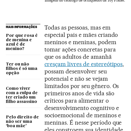
Imagens do catálogo de brinquedos da Toy Planet.
Todas as pessoas, mas em
MAIS INFORMAÇÕES
especial pais e mães criando
Por que rosa é
de menina e
meninos e meninas, podem
azul é de
tomar ações concretas para
menino?
que os adultos de amanhã
cresçam livres de estereótipos
,
Ter ou não
filhos é só uma
possam desenvolver seu
opção
potencial e não se vejam
limitados por seu gênero. Os
Como viver
primeiros anos de vida são
com a culpa de
ter criado um
críticos para alimentar o
filho assassino
desenvolvimento cognitivo e
socioemocional de meninos e
Pelo direito de
meninas. É nesse período que
não ser uma
‘boa mãe’
eles constroem sua identidade