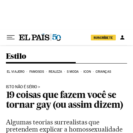
Pular para o conteúdo
SUSCRÍBETE
Estilo
EL VIAJERO
FAMOSOS
REALEZA
S MODA
ICON
CRIANÇAS
ISTO NÃO É SÉRIO
19 coisas que fazem você se
tornar gay (ou assim dizem)
Algumas teorias surrealistas que
pretendem explicar a homossexualidade