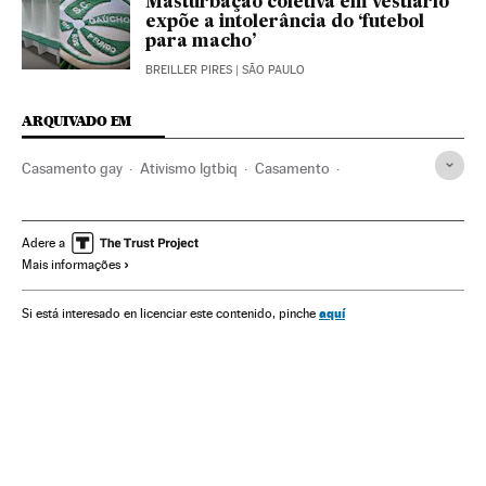
Masturbação coletiva em vestiário
expõe a intolerância do ‘futebol
para macho’
BREILLER PIRES
| SÃO PAULO
ARQUIVADO EM
Casamento gay
Ativismo lgtbiq
Casamento
Comunidad Lgtbiq
Direitos civis
Ativismo
Casal
Homossexualidade
Família
Direitos humanos
Adere a
Mais informações
Orientação sexual
Grupos sociais
Sexualidade
Sociedade
Verne
aquí
Si está interesado en licenciar este contenido, pinche