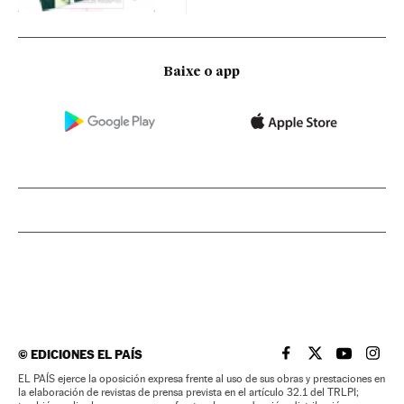
Baixe o app
©
EDICIONES EL PAÍS
EL PAÍS BRASIL EN
EL PAÍS BRASI
EL PAÍS B
EL PA
EL PAÍS ejerce la oposición expresa frente al uso de sus obras y prestaciones en
la elaboración de revistas de prensa prevista en el artículo 32.1 del TRLPI;