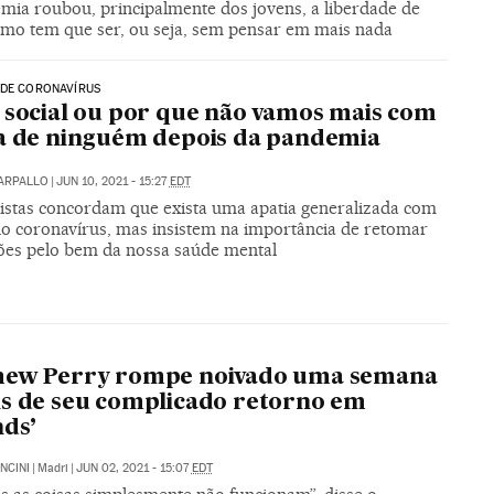
mia roubou, principalmente dos jovens, a liberdade de
mo tem que ser, ou seja, sem pensar em mais nada
 DE CORONAVÍRUS
 social ou por que não vamos mais com
a de ninguém depois da pandemia
CARPALLO
|
JUN 10, 2021 - 15:27
EDT
listas concordam que exista uma apatia generalizada com
 do coronavírus, mas insistem na importância de retomar
ções pelo bem da nossa saúde mental
hew Perry rompe noivado uma semana
s de seu complicado retorno em
nds’
NCINI
|
Madri
|
JUN 02, 2021 - 15:07
EDT