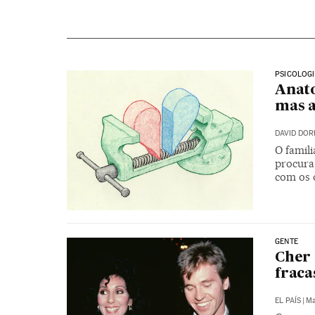
PSICOLOG
Anat
mas 
DAVID DO
O famili
procura
com os o
GENTE
Cher 
fraca
EL PAÍS
|
Ma