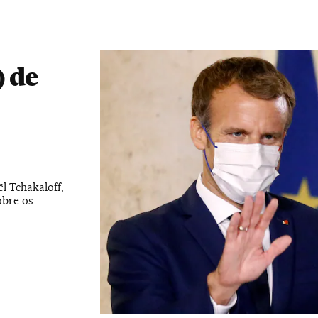
) de
l Tchakaloff,
obre os