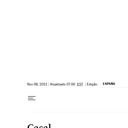
Pular para o conteúdo
ESPAÑA
Nov 08, 2021
|
Atualizado 07:00
EST
|
Edição:
Casal