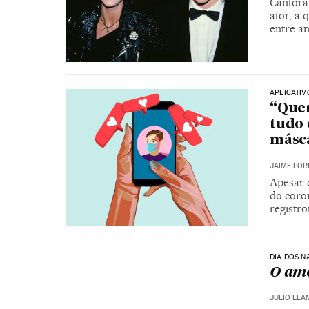
Cantora 
ator, a
entre a
APLICATI
“Quem
tudo 
másc
JAIME LOR
Apesar 
do coron
registr
DIA DOS 
O amo
JULIO LLA