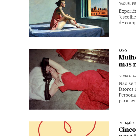
RAQUEL PE
Experiê
“escolhe
de com
SEXO
Mulhe
mas 
SILVIA C. 
Não se 
fatores
Persona
para se
RELAÇÕES
Cinco