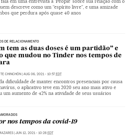
fala em uma entrevista a ‘People’ sobre sua relação com o
 quem descreve como um “espírito livre”, e uma amizade
mbos que perdura após quase 40 anos
VOS DE RELACIONAMENTO
 tem as duas doses é um partidão” e
o que mudou no Tinder nos tempos de
ara
ITE CHINCHÓN
|
AUG 06, 2021 - 10:57
EDT
da dificuldade de manter encontros presenciais por causa
avírus, o aplicativo teve em 2020 seu ano mais ativo e
ou um aumento de 42% na atividade de seus usuários
NAMORADOS
r nos tempos da covid-19
MAZARES
|
JUN 12, 2021 - 10:28
EDT