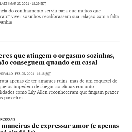
LÁEZ
|
MAR 27, 2021 - 18:29
EDT
ncia do confinamento serviu para que muitos que
ram” viver sozinhos recalibrassem sua relação com a falta
panhia
res que atingem o orgasmo sozinhas,
não conseguem quando em casal
CARPALLO
|
FEB 25, 2021 - 14:16
EST
trata apenas de ter amantes ruins, mas de um coquetel de
 que os impedem de chegar ao clímax conjunto.
lidades como Lily Allen reconheceram que fingiam prazer
us parceiros
 PESSOAIS
 maneiras de expressar amor (e apenas