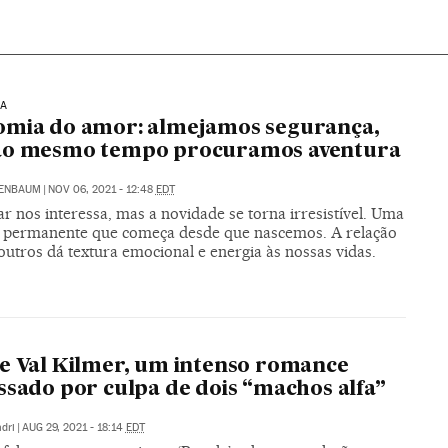
IA
omia do amor: almejamos segurança,
ao mesmo tempo procuramos aventura
RENBAUM
|
NOV 06, 2021 - 12:48
EDT
ar nos interessa, mas a novidade se torna irresistível. Uma
 permanente que começa desde que nascemos. A relação
utros dá textura emocional e energia às nossas vidas.
e Val Kilmer, um intenso romance
ssado por culpa de dois “machos alfa”
dri
|
AUG 29, 2021 - 18:14
EDT