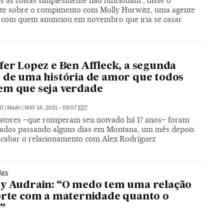
s as coisas simplesmente não funcionam”, disse o
ete sobre o rompimento com Molly Hurwitz, uma agente
ia com quem anunciou em novembro que iria se casar
fer Lopez e Ben Affleck, a segunda
 de uma história de amor que todos
em que seja verdade
TO
|
Madri
|
MAY 14, 2021 - 09:07
EDT
 atores –que romperam seu noivado há 17 anos– foram
fados passando alguns dias em Montana, um mês depois
acabar o relacionamento com Alex Rodríguez
ÃES
y Audrain: “O medo tem uma relação
orte com a maternidade quanto o
”