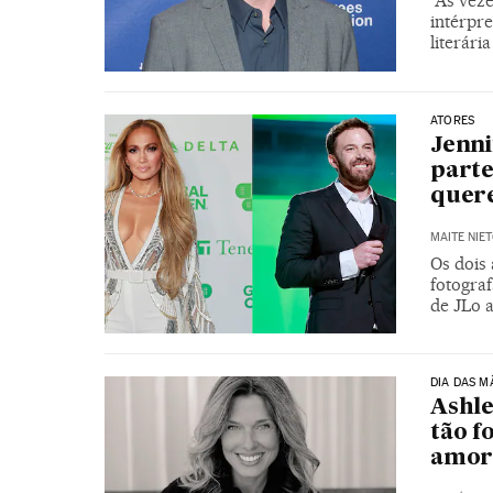
“Às veze
intérpr
literár
ATORES
Jenni
parte
quer
MAITE NIE
Os dois
fotogra
de JLo 
DIA DAS M
Ashle
tão f
amor