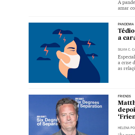
A pande
amar co
PANDEMIA
Tédio
a car
SILVIA C. 
Especia
a crise
as rela
FRIENDS
Matt
depoi
‘Frie
HELENA PO