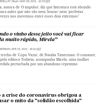
RDELLAT
|
Madri
|
MAY 09, 2021 - 10:33
EDT
a, autora de ‘O impulso’, diz que literatura está abrindo
ara mães que não são nem ‘loucas’ nem ‘perfeitas’.
 vezes nos movemos entre esses dois extremos”
do o vinho desse jeito você vai ficar
a muito rápido, Mirela”
IMERMAN
|
APR 23, 2021 - 19:10
EDT
 trecho de ‘Copo Vazio’, de Natalia Timerman. O romance,
 pela editora Todavia, acompanha Mirela, uma mulher
edida perturbada por um abandono repentino
a crise do coronavírus obrigou a
sar o mito da “solidão escolhida”