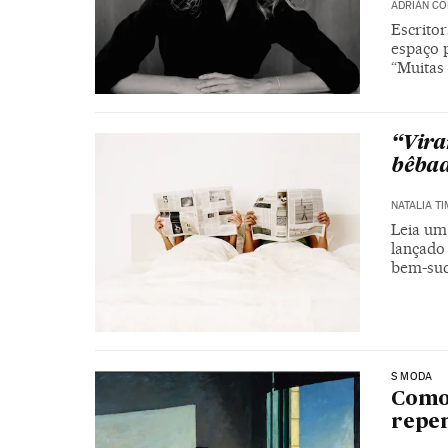
ADRIÁN CO
Escritor
espaço p
“Muitas
“Viran
bêbad
NATALIA T
Leia um
lançado
bem-suc
S MODA
Como 
repen