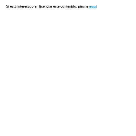
Sexo
Julia Louis-Dreyfus
aquí
Si está interesado en licenciar este contenido, pinche