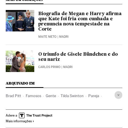
Biografia de Megan e Harry afirma
que Kate foi fria com cunhada e
prenuncia nova tempestade na
Corte
MAITE NIETO
| MADRI
O triunfo de Gisele Bündchen e do
seu nariz
CARLOS PRIMO
| MADRI
ARQUIVADO EM
Brad Pitt
Famosos
Gente
Tilda Swinton
Pareja
Casal
Will Smith
Jada Pinkett Smith
Tom Ford
Dolly Parton
Shirley Maclaine
Ethan Hawke
Adere a
Mais informações
Anthony Bourdain
Asia Argento
S Moda
Amor