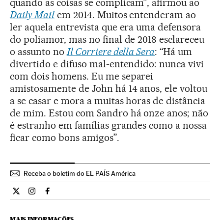
quando as coisas se complicam”, afirmou ao
Daily Mail
em 2014. Muitos entenderam ao
ler aquela entrevista que era uma defensora
do poliamor, mas no final de 2018 esclareceu
o assunto no
Il Corriere della Sera
: “Há um
divertido e difuso mal-entendido: nunca vivi
com dois homens. Eu me separei
amistosamente de John há 14 anos, ele voltou
a se casar e mora a muitas horas de distância
de mim. Estou com Sandro há onze anos; não
é estranho em famílias grandes como a nossa
ficar como bons amigos”.
Receba o boletim do EL PAÍS América
Cultura El País Brasil en Twitter
Cultura El País Brasil en Instagram
Cultura El País Brasil en Facebook
MAIS INFORMAÇÕES