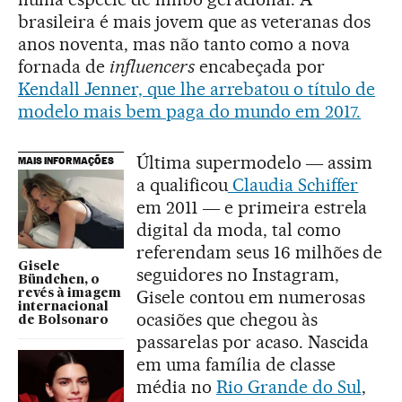
brasileira é mais jovem que as veteranas dos
anos noventa, mas não tanto como a nova
fornada de
influencers
encabeçada por
Kendall Jenner, que lhe arrebatou o título de
modelo mais bem paga do mundo em 2017.
Última supermodelo ― assim
MAIS INFORMAÇÕES
a qualificou
Claudia Schiffer
em 2011 ― e primeira estrela
digital da moda, tal como
referendam seus 16 milhões de
Gisele
seguidores no Instagram,
Bündchen, o
Gisele contou em numerosas
revés à imagem
internacional
ocasiões que chegou às
de Bolsonaro
passarelas por acaso. Nascida
em uma família de classe
média no
Rio Grande do Sul
,