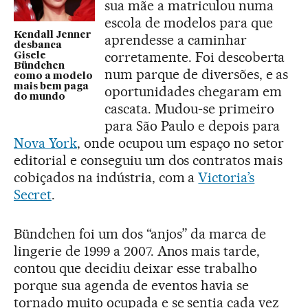
sua mãe a matriculou numa
escola de modelos para que
Kendall Jenner
aprendesse a caminhar
desbanca
corretamente. Foi descoberta
Gisele
Bündchen
num parque de diversões, e as
como a modelo
mais bem paga
oportunidades chegaram em
do mundo
cascata. Mudou-se primeiro
para São Paulo e depois para
Nova York
, onde ocupou um espaço no setor
editorial e conseguiu um dos contratos mais
cobiçados na indústria, com a
Victoria’s
Secret
.
Bündchen foi um dos “anjos” da marca de
lingerie de 1999 a 2007. Anos mais tarde,
contou que decidiu deixar esse trabalho
porque sua agenda de eventos havia se
tornado muito ocupada e se sentia cada vez