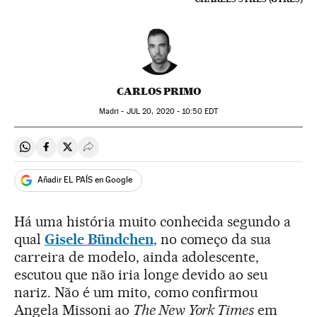
CARLOS PRIMO
Madri -
JUL
20, 2020 - 10:50
EDT
Compartir en Whatsapp
Compartir en Facebook
Compartir en Twitter
Desplegar Redes Sociales
Añadir EL PAÍS en Google
Há uma história muito conhecida segundo a
qual
Gisele Bündchen
, no começo da sua
carreira de modelo, ainda adolescente,
escutou que não iria longe devido ao seu
nariz. Não é um mito, como confirmou
Angela Missoni ao
The New York Times
em