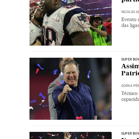
NICOLÁS 
Evento 
das liga
SUPER BO
Assim
Patri
GORKA PÉ
Técnico 
capacida
SUPER BO