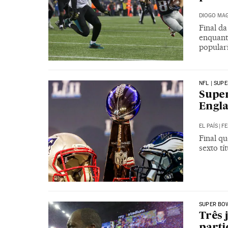
DIOGO MAG
Final d
enquant
popular
NFL | SUPE
Super
Engla
EL PAÍS
|
FE
Final q
sexto t
SUPER BO
Três 
parti