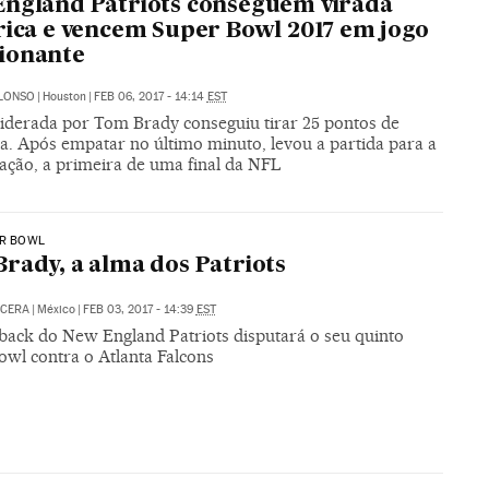
ngland Patriots conseguem virada
rica e vencem Super Bowl 2017 em jogo
ionante
ALONSO
|
Houston
|
FEB 06, 2017 - 14:14
EST
liderada por Tom Brady conseguiu tirar 25 pontos de
ça. Após empatar no último minuto, levou a partida para a
ação, a primeira de uma final da NFL
ER BOWL
rady, a alma dos Patriots
NCERA
|
México
|
FEB 03, 2017 - 14:39
EST
back do New England Patriots disputará o seu quinto
owl contra o Atlanta Falcons