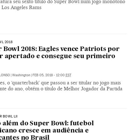
fatura seu sexto título do Super Bowl num jogo monótono
o Los Angeles Rams
WL 2018
 Bowl 2018: Eagles vence Patriots por
r apertado e consegue seu primeiro
o
ALONSO
|
Washington
|
FEB 05, 2018 - 12:00
EST
es, o ‘quarterback’ que passou a ser titular no jogo mais
nte do ano, obtém o título de Melhor Jogador da Partida
R BOWL LII
 além do Super Bowl: futebol
cano cresce em audiência e
cantes no Brasil