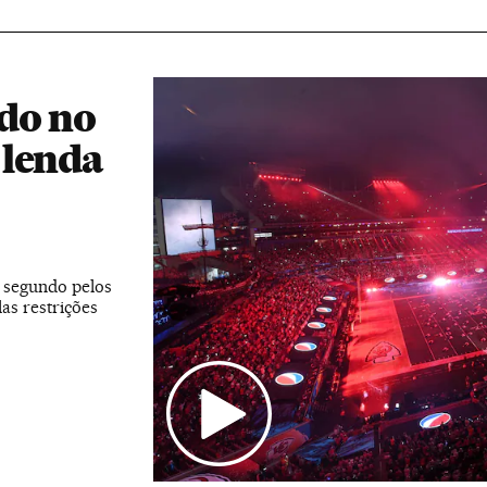
do no
 lenda
o segundo pelos
s restrições