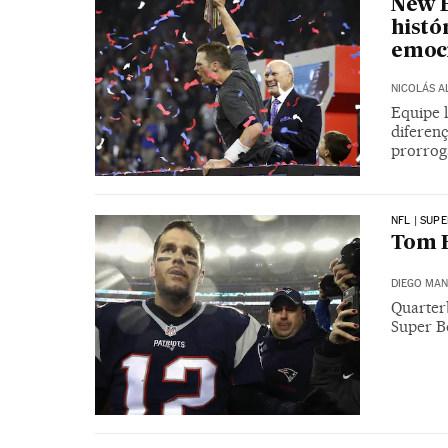
New E
histó
emoc
NICOLÁS 
Equipe 
diferen
prorrog
NFL | SUP
Tom B
DIEGO MA
Quarter
Super B