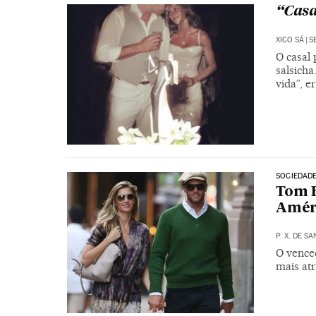
“Casa
XICO SÁ
|
S
O casal 
salsicha
vida”, 
SOCIEDAD
Tom B
Amér
P. X. DE S
O vence
mais at