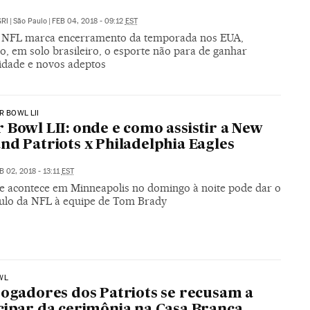
RI
|
São Paulo
|
FEB 04, 2018 - 09:12
EST
a NFL marca encerramento da temporada nos EUA,
o, em solo brasileiro, o esporte não para de ganhar
idade e novos adeptos
R BOWL LII
 Bowl LII: onde e como assistir a New
nd Patriots x Philadelphia Eagles
B 02, 2018 - 13:11
EST
ue acontece em Minneapolis no domingo à noite pode dar o
ítulo da NFL à equipe de Tom Brady
WL
jogadores dos Patriots se recusam a
cipar da cerimônia na Casa Branca