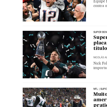
Equipe 
contra 
SUPER BO
Super
placa
títul
NICOLÁS 
Nick Fol
importa
NFL | SUPE
Muito
ameri
prati