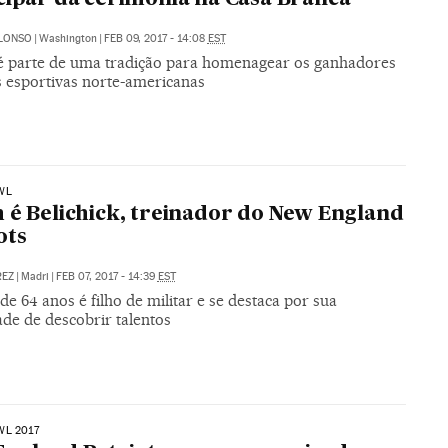
ALONSO
|
Washington
|
FEB 09, 2017 - 14:08
EST
é parte de uma tradição para homenagear os ganhadores
s esportivas norte-americanas
WL
 é Belichick, treinador do New England
ots
REZ
|
Madri
|
FEB 07, 2017 - 14:39
EST
de 64 anos é filho de militar e se destaca por sua
de de descobrir talentos
WL 2017