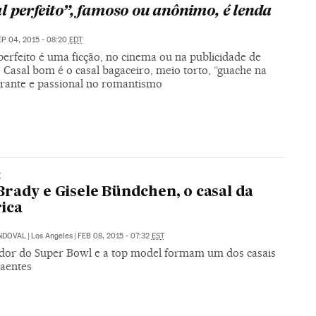
l perfeito”, famoso ou anônimo, é lenda
EP 04, 2015 - 08:20
EDT
perfeito é uma ficção, no cinema ou na publicidade de
. Casal bom é o casal bagaceiro, meio torto, “guache na
errante e passional no romantismo
E
rady e Gisele Bündchen, o casal da
ica
ANDOVAL
|
Los Angeles
|
FEB 08, 2015 - 07:32
EST
dor do Super Bowl e a top model formam um dos casais
raentes