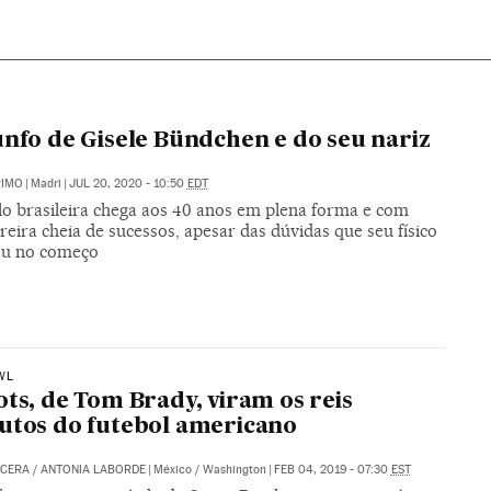
unfo de Gisele Bündchen e do seu nariz
RIMO
|
Madri
|
JUL 20, 2020 - 10:50
EDT
o brasileira chega aos 40 anos em plena forma e com
eira cheia de sucessos, apesar das dúvidas que seu físico
ou no começo
WL
ots, de Tom Brady, viram os reis
utos do futebol americano
NCERA
/
ANTONIA LABORDE
|
México / Washington
|
FEB 04, 2019 - 07:30
EST