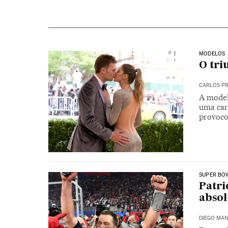
MODELOS
O tri
CARLOS P
A model
uma carr
provoc
SUPER BO
Patri
absol
DIEGO MA