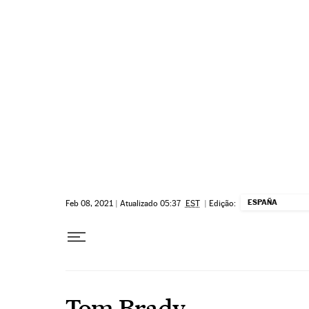
Pular para o conteúdo
ESPAÑA
Feb 08, 2021
|
Atualizado 05:37
EST
|
Edição:
Tom Brady