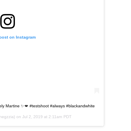
 post on Instagram
vely Martine ✨💋 #testshoot #always #blackandwhite
egzzia) on
Jul 2, 2019 at 2:11am PDT