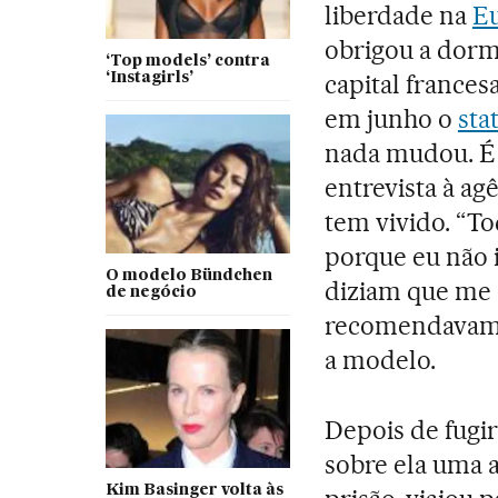
liberdade na
E
obrigou a dormi
‘Top models’ contra
capital france
‘Instagirls’
em junho o
sta
nada mudou. É 
entrevista à agê
tem vivido. “T
porque eu não 
O modelo Bündchen
diziam que me
de negócio
recomendavam q
a modelo.
Depois de fugir
sobre ela uma 
Kim Basinger volta às