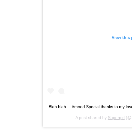
View this
Blah blah ... #mood Special thanks to my lo
A post shared by
Supergirl
(@n