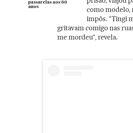
prisão, viajou 
passarelas aos 60
anos
como modelo, 
impôs. “Tingi 
gritavam comigo nas ruas
me mordeu”, revela.