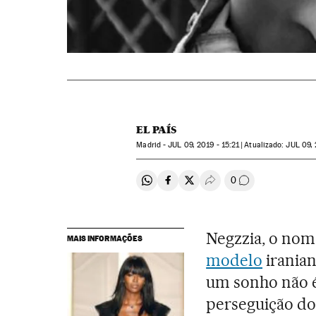
EL PAÍS
Madrid -
JUL
09, 2019 - 15:21
atualizado:
JUL
09, 
0
Compartir en Whatsapp
Compartir en Facebook
Compartir en Twitter
Desplegar Redes Soci
Comentários
Negzzia, o nome
MAIS INFORMAÇÕES
modelo
iranian
um sonho não é 
perseguição do