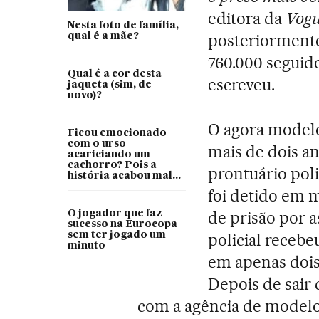
editora da
Vogu
Nesta foto de família,
posteriormente
qual é a mãe?
760.000 seguid
Qual é a cor desta
escreveu.
jaqueta (sim, de
novo)?
O agora model
Ficou emocionado
com o urso
mais de dois an
acariciando um
cachorro? Pois a
prontuário poli
história acabou mal...
foi detido em 
de prisão por a
O jogador que faz
sucesso na Eurocopa
sem ter jogado um
policial recebe
minuto
em apenas dois 
Depois de sair 
com a agência de model