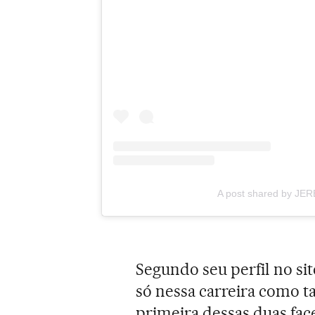
A post shared by JE
Segundo seu perfil no si
só nessa carreira como t
primeira dessas duas fac