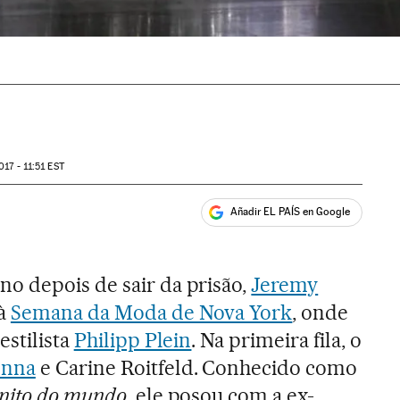
017 - 11:51
EST
Añadir EL PAÍS en Google
ales
o depois de sair da prisão,
Jeremy
à
Semana da Moda de Nova York
, onde
estilista
Philipp Plein
. Na primeira fila, o
nna
e Carine Roitfeld. Conhecido como
onito do mundo
, ele posou com a ex-