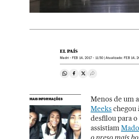
EL PAÍS
Madri -
FEB
14, 2017 - 11:50
atualizado:
FEB
14, 2
Compartir en Whatsapp
Compartir en Facebook
Compartir en Twitter
Desplegar Redes Soci
Menos de um an
MAIS INFORMAÇÕES
Meeks
chegou 
desfilou para o 
assistiam
Mado
o preso mais b