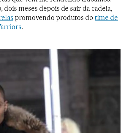
 dois meses depois de sair da cadeia,
relas
promovendo produtos do
time de
arriors
.