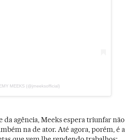
REMY MEEKS (@jmeeksofficial)
te da agência, Meeks espera triunfar não
ambém na de ator. Até agora, porém, é a
etas que vem lhe rendendo trabalhos: