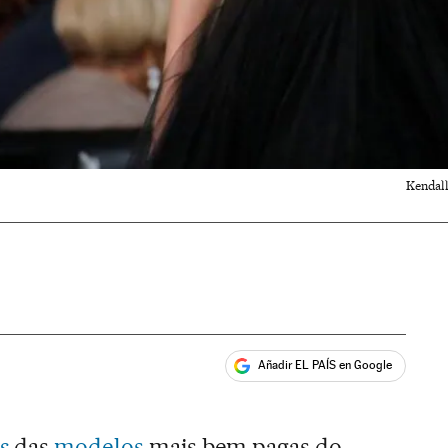
Kendall
Añadir EL PAÍS en Google
ales
s
das
modelos
mais bem pagas do