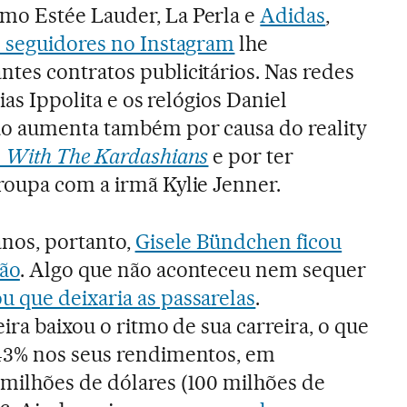
o Estée Lauder, La Perla e
Adidas
,
 seguidores no Instagram
lhe
es contratos publicitários. Nas redes
ias Ippolita e os relógios Daniel
ão aumenta também por causa do reality
 With The Kardashians
e por ter
roupa com a irmã Kylie Jenner.
anos, portanto,
Gisele Bündchen ficou
ção
. Algo que não aconteceu nem sequer
 que deixaria as passarelas
.
eira baixou o ritmo de sua carreira, o que
43% nos seus rendimentos, em
milhões de dólares (100 milhões de