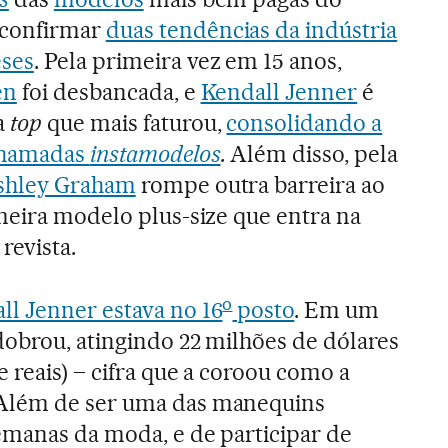
confirmar
duas tendências da indústria
eses
. Pela primeira vez em 15 anos,
en
foi desbancada, e
Kendall Jenner
é
a
top
que mais faturou,
consolidando a
 chamadas
instamodelos
.
Além disso, pela
shley Graham
rompe outra barreira ao
meira modelo plus-size que entra na
 revista.
o
ll Jenner estava no 16
posto
. Em um
dobrou, atingindo 22 milhões de dólares
e reais) – cifra que a coroou como a
Além de ser uma das manequins
emanas da moda, e de participar de