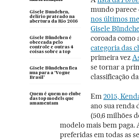
mundo parece 
Gisele Bundchen,
delírio prateado na
nos últimos m
abertura da Rio 2016
Gisele Bündch
coroada como 
Gisele Bündchen é
obcecada pelo
categoria das
controle e outras 4
coisas sobre a top
primeira vez
A
se tornar a pri
Gisele Bündchen fica
nua para a ‘Vogue
classificação da
Brasil’
Quem é quem no clube
Em
2015, Kenda
das top models que
amamentam
ano sua renda 
(50,6 milhões d
modelo mais bem paga. 
preferidas em todas as s