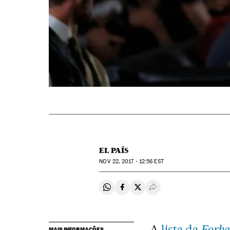
EL PAÍS
NOV
22, 2017 - 12:56
EST
Compartir en Whatsapp
Compartir en Facebook
Compartir en Twitter
Desplegar Redes Soci
A
lista da
Forbe
MAIS INFORMAÇÕES