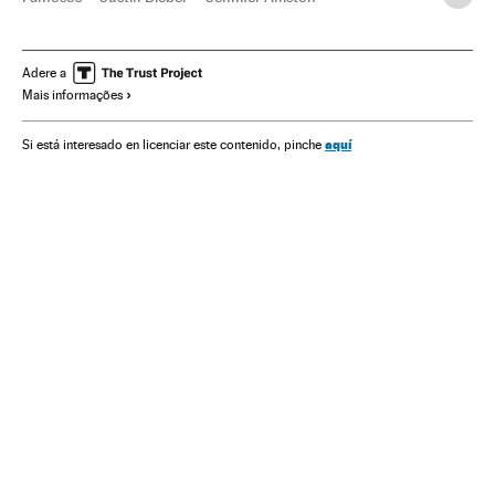
Kendall Jenner
50 Cent
Adam Sandler
Luxo
Gente
Estilo vida
Sociedade
Adere a
Mais informações
aquí
Si está interesado en licenciar este contenido, pinche