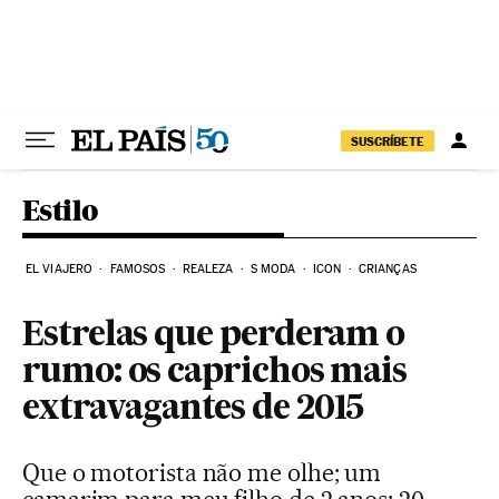
Pular para o conteúdo
SUSCRÍBETE
Estilo
EL VIAJERO
FAMOSOS
REALEZA
S MODA
ICON
CRIANÇAS
Estrelas que perderam o
rumo: os caprichos mais
extravagantes de 2015
Que o motorista não me olhe; um