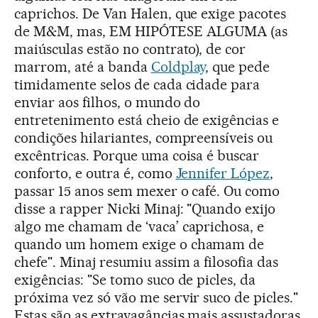
caprichos. De Van Halen, que exige pacotes
de M&M, mas, EM HIPÓTESE ALGUMA (as
maiúsculas estão no contrato), de cor
marrom, até a banda
Coldplay
, que pede
timidamente selos de cada cidade para
enviar aos filhos, o mundo do
entretenimento está cheio de exigências e
condições hilariantes, compreensíveis ou
excêntricas. Porque uma coisa é buscar
conforto, e outra é, como
Jennifer López
,
passar 15 anos sem mexer o café. Ou como
disse a rapper Nicki Minaj: "Quando exijo
algo me chamam de ‘vaca’ caprichosa, e
quando um homem exige o chamam de
chefe". Minaj resumiu assim a filosofia das
exigências: "Se tomo suco de picles, da
próxima vez só vão me servir suco de picles."
Estas são as extravagâncias mais assustadoras