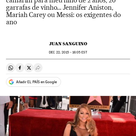
camarim para meu filho de 2 anos; 20
garrafas de vinho... Jennifer Aniston,
Mariah Carey ou Messi: os exigentes do
ano
JUAN SANGUINO
DEC
22, 2015 - 16:05
EST
Compartir en Whatsapp
Compartir en Facebook
Compartir en Twitter
Desplegar Redes Sociales
Añadir EL PAÍS en Google