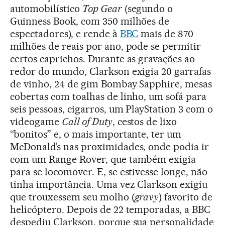
automobilístico
Top Gear
(segundo o
Guinness Book, com 350 milhões de
espectadores), e rende à
BBC
mais de 870
milhões de reais por ano, pode se permitir
certos caprichos. Durante as gravações ao
redor do mundo, Clarkson exigia 20 garrafas
de vinho, 24 de gim Bombay Sapphire, mesas
cobertas com toalhas de linho, um sofá para
seis pessoas, cigarros, um PlayStation 3 com o
videogame
Call of Duty
, cestos de lixo
“bonitos” e, o mais importante, ter um
McDonald’s nas proximidades, onde podia ir
com um Range Rover, que também exigia
para se locomover. E, se estivesse longe, não
tinha importância. Uma vez Clarkson exigiu
que trouxessem seu molho (
gravy
) favorito de
helicóptero. Depois de 22 temporadas, a BBC
despediu Clarkson, porque sua personalidade