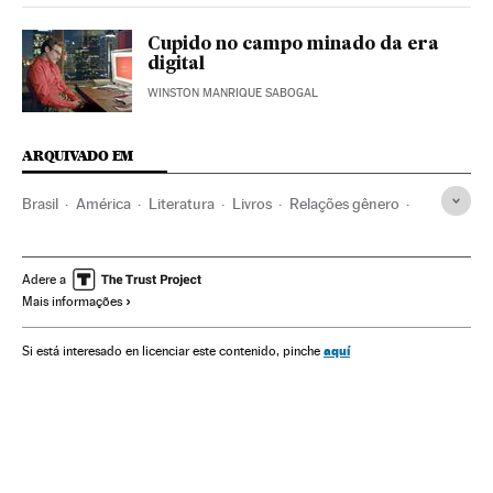
Cupido no campo minado da era
digital
WINSTON MANRIQUE SABOGAL
ARQUIVADO EM
Brasil
América
Literatura
Livros
Relações gênero
Amor
Psicologia
Redes sociais
Editoriais
Casal
Pareja
Sedução
Vinhos
Adere a
Mais informações
aquí
Si está interesado en licenciar este contenido, pinche