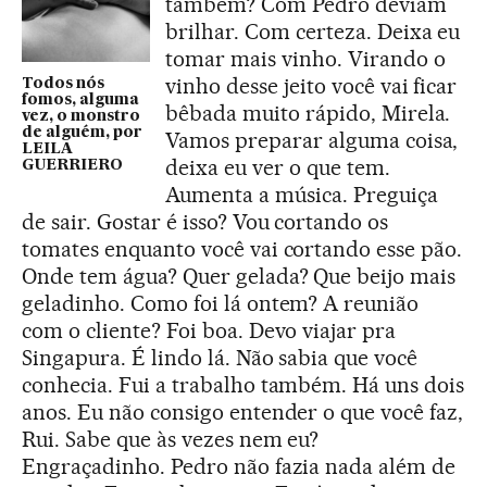
também? Com Pedro deviam
brilhar. Com certeza. Deixa eu
tomar mais vinho. Virando o
vinho desse jeito você vai ficar
Todos nós
fomos, alguma
bêbada muito rápido, Mirela.
vez, o monstro
de alguém, por
Vamos preparar alguma coisa,
LEILA
deixa eu ver o que tem.
GUERRIERO
Aumenta a música. Preguiça
de sair. Gostar é isso? Vou cortando os
tomates enquanto você vai cortando esse pão.
Onde tem água? Quer gelada? Que beijo mais
geladinho. Como foi lá ontem? A reunião
com o cliente? Foi boa. Devo viajar pra
Singapura. É lindo lá. Não sabia que você
conhecia. Fui a trabalho também. Há uns dois
anos. Eu não consigo entender o que você faz,
Rui. Sabe que às vezes nem eu?
Engraçadinho. Pedro não fazia nada além de