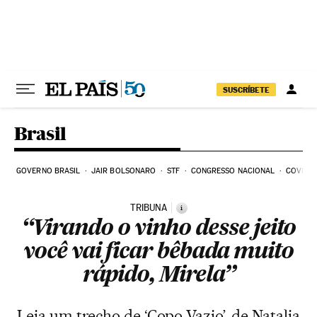
Pular para o conteúdo
SUSCRÍBETE
Brasil
GOVERNO BRASIL
JAIR BOLSONARO
STF
CONGRESSO NACIONAL
COVID-1
TRIBUNA
i
“Virando o vinho desse jeito
você vai ficar bêbada muito
rápido, Mirela”
Leia um trecho de ‘Copo Vazio’, de Natalia