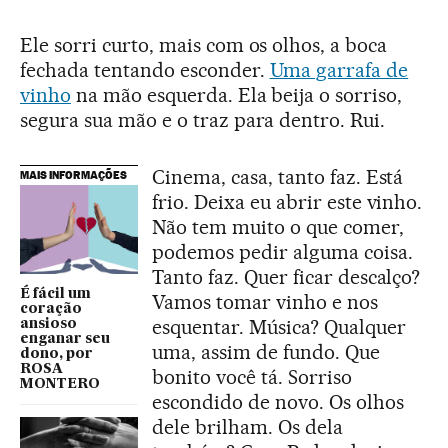
Ele sorri curto, mais com os olhos, a boca
fechada tentando esconder.
Uma garrafa de
vinho
na mão esquerda. Ela beija o sorriso,
segura sua mão e o traz para dentro. Rui.
Cinema, casa, tanto faz. Está
MAIS INFORMAÇÕES
frio. Deixa eu abrir este vinho.
Não tem muito o que comer,
podemos pedir alguma coisa.
Tanto faz. Quer ficar descalço?
É fácil um
Vamos tomar vinho e nos
coração
esquentar. Música? Qualquer
ansioso
enganar seu
uma, assim de fundo. Que
dono, por
ROSA
bonito você tá. Sorriso
MONTERO
escondido de novo. Os olhos
dele brilham. Os dela