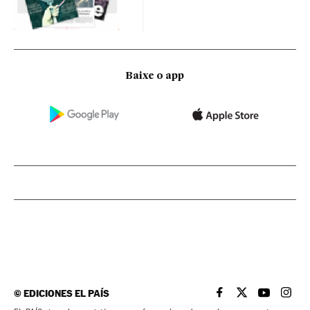
Baixe o app
©
EDICIONES EL PAÍS
EL PAÍS BRASIL EN
EL PAÍS BRASI
EL PAÍS B
EL PA