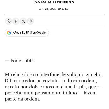
NATALIA TIMERMAN
APR
23, 2021 - 19:10
EDT
Compartir en Whatsapp
Compartir en Facebook
Compartir en Twitter
Desplegar Redes Sociales
Añadir EL PAÍS en Google
— Pode subir.
Mirela coloca o interfone de volta no gancho.
Olha ao redor na cozinha: tudo em ordem,
exceto por dois copos em cima da pia, que —
percebe num pensamento ínfimo — fazem
parte da ordem.