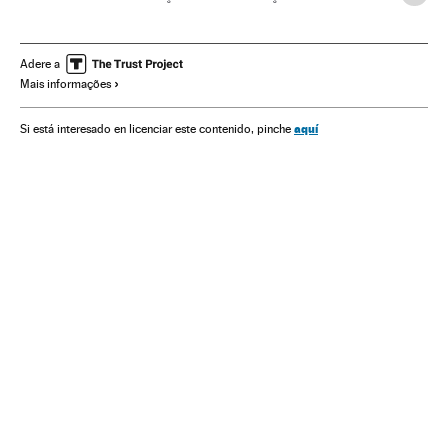
Noivado
Ensaio
Casamento
Casal
Redes sociais
Família
Livros
Literatura
Internet
Adere a
Mais informações
aquí
Si está interesado en licenciar este contenido, pinche