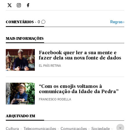
Estilo El País Brasil en Twitter
Estilo El País Brasil en Instagram
Estilo El País Brasil en Facebook
COMENTÁRIOS
Regras
›
COMENTÁRIOS
0
MAIS INFORMAÇÕES
Facebook quer ler a sua mente e
fazer dela sua nova fonte de dados
EL PAÍS RETINA
“Com os emojis voltamos à
comunicação da Idade da Pedra”
FRANCESCO RODELLA
ARQUIVADO EM
Cultura
Telecomunicações
Comunicações
Sociedade