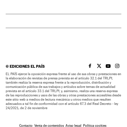
©
EDICIONES EL PAÍS
EL PAÍS BRASIL EN
EL PAÍS BRASI
EL PAÍS B
EL PA
EL PAÍS ejerce la oposición expresa frente al uso de sus obras y prestaciones en
la elaboración de revistas de prensa prevista en el artículo 32.1 del TRLPI;
también realiza la reserva expresa frente a la reproducción, distribución y
comunicación pública de sus trabajos y artículos sobre temas de actualidad
prevista en el artículo 33.1 del TRLPI; y, asimismo, realiza una reserva expresa
de las reproducciones y usos de las obras y otras prestaciones accesibles desde
este sitio web a medios de lectura mecánica u otros medios que resulten
adecuados a tal fin de conformidad con el artículo 67.3 del Real Decreto - ley
24/2021, de 2 de noviembre
Contacto
Venta de contenidos
Aviso legal
Política cookies