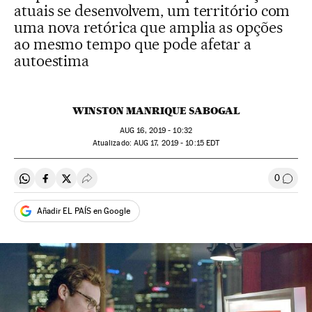
atuais se desenvolvem, um território com
uma nova retórica que amplia as opções
ao mesmo tempo que pode afetar a
autoestima
WINSTON MANRIQUE SABOGAL
AUG
16, 2019 - 10:32
atualizado:
AUG
17, 2019 - 10:15
EDT
0
Compartir en Whatsapp
Compartir en Facebook
Compartir en Twitter
Desplegar Redes Sociales
Comen
Añadir EL PAÍS en Google