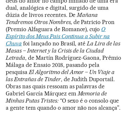
deus do amor no campo minado de uma era
dual, analógica e digital, surgido de uma
dúzia de livros recentes. De
Mañana
Tendremos Otros Nombres
,
de Patricio Pron
(Premio Alfaguara de Romance), cujo
O
Espírito dos Meus Pais Continua a Subir na
Chuva
foi lançado no Brasil, até
La Lira de las
Masas – Internet y la Crisis de la Ciudad
Letrada
, de Martín Rodríguez-Gaona, Prêmio
Málaga de Ensaio 2018, pasando pela
pesquisa
El Algoritmo del Amor – Un Viaje a
las Entrañas de Tinder
, de Judith Duportail.
Obras nas quais ressoam as palavras de
Gabriel García Márquez em
Memoria de
Minhas Putas Tristes:
“O sexo é o consolo que
a gente tem quando o amor não nos alcança”.