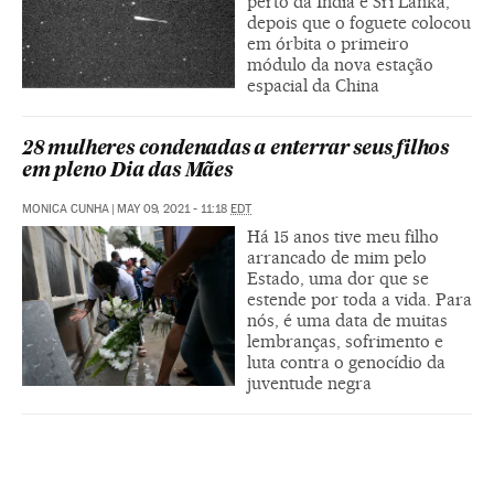
perto da Índia e Sri Lanka,
depois que o foguete colocou
em órbita o primeiro
módulo da nova estação
espacial da China
28 mulheres condenadas a enterrar seus filhos
em pleno Dia das Mães
MONICA CUNHA
|
MAY 09, 2021 - 11:18
EDT
Há 15 anos tive meu filho
arrancado de mim pelo
Estado, uma dor que se
estende por toda a vida. Para
nós, é uma data de muitas
lembranças, sofrimento e
luta contra o genocídio da
juventude negra