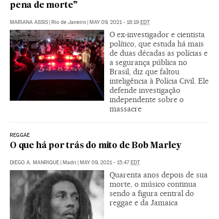
pena de morte”
MARIANA ASSIS
|
Rio de Janeiro
|
MAY 09, 2021 - 18:19
EDT
O ex-investigador e cientista
político, que estuda há mais
de duas décadas as polícias e
a segurança pública no
Brasil, diz que faltou
inteligência à Polícia Civil. Ele
defende investigação
independente sobre o
massacre
REGGAE
O que há por trás do mito de Bob Marley
DIEGO A. MANRIQUE
|
Madri
|
MAY 09, 2021 - 15:47
EDT
Quarenta anos depois de sua
morte, o músico continua
sendo a figura central do
reggae e da Jamaica