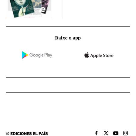
Baixe o app
©
EDICIONES EL PAÍS
EL PAÍS BRASIL EN
EL PAÍS BRASI
EL PAÍS B
EL PA