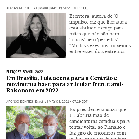
ADRIÁN CORDELLAT
|
Madri
|
MAY 09, 2021 - 10:33
EDT
Escritora, autora de ‘O
impulso’, diz que literatura
está abrindo espaço para
mães que não são nem
‘loucas’ nem ‘perfeitas’.
“Muitas vezes nos movemos
entre esses dois extremos”
ELEIÇÕES BRASIL 2022
Em Brasília, Lula acena para o Centrão e
movimenta base para articular frente anti-
Bolsonaro em 2022
AFONSO BENITES
|
Brasília
|
MAY 09, 2021 - 07:29
EDT
Ex-presidente sinaliza que
PT abriria mão de
candidaturas estaduais para
tentar voltar ao Planalto e
faz giro de encontros com
velhos caciques da política,