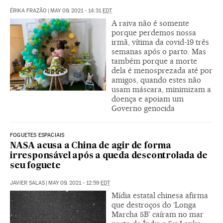
ÉRIKA FRAZÃO
|
MAY 09, 2021 - 14:31
EDT
A raiva não é somente
porque perdemos nossa
irmã, vítima da covid-19 três
semanas após o parto. Mas
também porque a morte
dela é menosprezada até por
amigos, quando estes não
usam máscara, minimizam a
doença e apoiam um
Governo genocida
FOGUETES ESPACIAIS
NASA acusa a China de agir de forma
irresponsável após a queda descontrolada de
seu foguete
JAVIER SALAS
|
MAY 09, 2021 - 12:59
EDT
Mídia estatal chinesa afirma
que destroços do ‘Longa
Marcha 5B’ caíram no mar