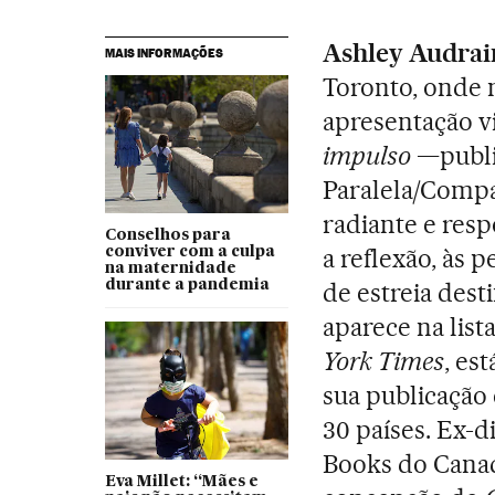
Ashley Audrai
MAIS INFORMAÇÕES
Toronto, onde 
apresentação vi
impulso
—public
Paralela/Compa
radiante e res
Conselhos para
a reflexão, às 
conviver com a culpa
na maternidade
durante a pandemia
de estreia dest
aparece na list
York Times
, es
sua publicação 
30 países. Ex-
Books do Canad
Eva Millet: “Mães e