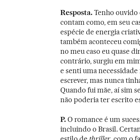
Resposta.
Tenho ouvido e
contam como, em seu caso
espécie de energia criati
também aconteceu comigo
no meu caso eu quase di
contrário, surgiu em mim
e senti uma necessidade 
escrever, mas nunca tinha
Quando fui mãe, aí sim se
não poderia ter escrito e
P.
O romance é um sucesso
incluindo o Brasil. Cert
estilo de
thriller
, com o 