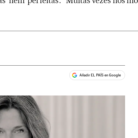
s’ nem ‘perfeitas’. “Muitas vezes nos m
Añadir EL PAÍS en Google
ales