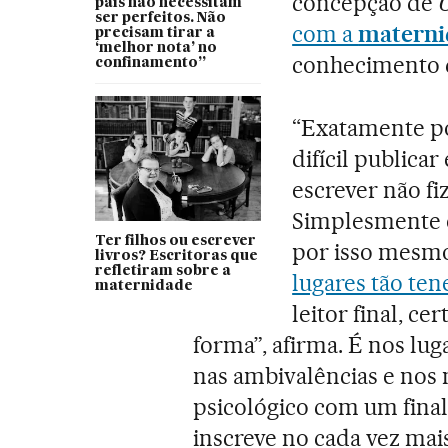
concepção de
pais não necessitam
ser perfeitos. Não
com a
materni
precisam tirar a
‘melhor nota’ no
conhecimento
confinamento”
“Exatamente po
difícil publica
escrever não f
Simplesmente e
Ter filhos ou escrever
por isso mesmo,
livros? Escritoras que
refletiram sobre a
lugares tão te
maternidade
leitor final, c
forma”, afirma. É nos lu
nas ambivalências e nos
psicológico com um fina
inscreve no cada vez ma