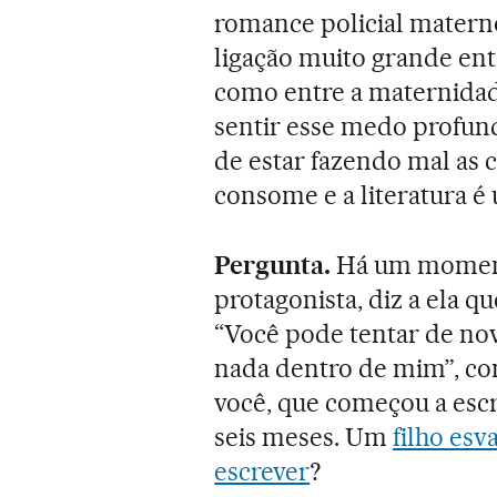
romance policial matern
ligação muito grande ent
como entre a maternidad
sentir esse medo profund
de estar fazendo mal as 
consome e a literatura é
Pergunta.
Há um momento
protagonista, diz a ela q
“Você pode tentar de novo
nada dentro de mim”, conc
você, que começou a escr
seis meses. Um
filho esv
escrever
?