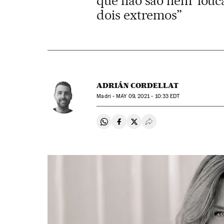
que não são nem ‘louca
dois extremos”
ADRIÁN CORDELLAT
Madri -
MAY
09, 2021 - 10:33
EDT
Compartir en Whatsapp
Compartir en Facebook
Compartir en Twitter
Desplegar Redes Soci