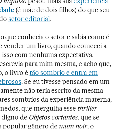
O impulso
pesou mais sua
experiência
dade
(é mãe de dois filhos) do que seu
 do
setor editorial
.
rque conhecia o setor e sabia como é
r e vender um livro, quando comecei a
iz isso com nenhuma expectativa.
screvia para mim mesma, e acho que,
 o livro é
tão sombrio e entra em
nebrosos
. Se eu tivesse pensado em um
ertamente não teria escrito da mesma
gares sombrios da experiência materna,
 medos, que mergulha esse
thriller
l digno de
Objetos cortantes
, que se
is popular gênero de
mum noir
, o