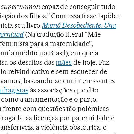
a
superwoman
capaz de conseguir tudo
iação dos filhos.” Com essa frase lapidar
nicia seu livro
Mamá Desobediente. Una
ternidad
(Na tradução literal “Mãe
feminista para a maternidade”,
inda inédito no Brasil), em que a
isa os desafios das
mães
de hoje. Faz
ilo reivindicativo e sem esquecer de
vamos, baseando-se em interessantes
ufragistas
às associações que dão
s como a amamentação e o parto.
 frente com questões tão polêmicas
rogada, as licenças por paternidade e
nsferíveis, a violência obstétrica, o