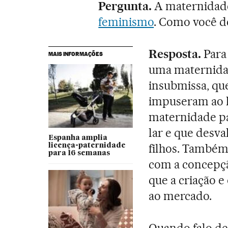
Pergunta.
A maternidade
feminismo
. Como você d
Resposta.
Para
MAIS INFORMAÇÕES
uma maternida
insubmissa, qu
impuseram ao l
maternidade pa
lar e que desva
Espanha amplia
filhos. Também
licença-paternidade
para 16 semanas
com a concepçã
que a criação e
ao mercado.