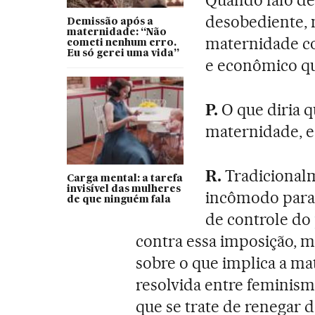
Quando falo de
desobediente, n
Demissão após a
maternidade: “Não
maternidade com
cometi nenhum erro.
Eu só gerei uma vida”
e econômico qu
P.
O que diria q
maternidade, e
R.
Tradicional
Carga mental: a tarefa
invisível das mulheres
incômodo para
de que ninguém fala
de controle do
contra essa imposição, m
sobre o que implica a ma
resolvida entre feminism
que se trate de renegar 