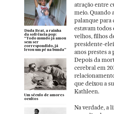
atração entre 
meio. Quando a
palanque para 
estavam todos o
Duda Beat, a rainha
velhos, filhos 
da sofrência pop:
“Todo mundo já amou
sem ser
presidente-elei
correspondido, já
levou um pé na bunda”
anos prestes a
Depois da mor
cerebral em 201
relacionamento
que deixou a su
Kathleen.
Um século de amores
ocultos
Na verdade, a l