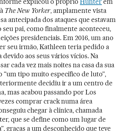
nforme explicou o próprio
Hunter
em
 à
The New Yorker
, amplamente vista
a antecipada dos ataques que estavam
o seu pai, como finalmente aconteceu,
leições presidenciais. Em 2016, um ano
r seu irmão, Kathleen teria pedido a
 devido aos seus vários vícios. Na
sar cada vez mais noites na casa da sua
“um tipo muito específico de luto”,
teriormente decidiu ir a um centro de
na, mas acabou passando por Los
 vezes comprar crack numa área
onseguiu chegar à clínica, chamada
ter, que se define como um lugar de
”, graças a um desconhecido que teve