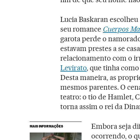
Lucia Baskaran escolheu 
seu romance
Cuerpos Mal
garota perde o namorad
estavam prestes a se casa
relacionamento com o ir
Levirato
, que tinha como 
Desta maneira, as propr
mesmos parentes. O cená
teatro: o tio de Hamlet, 
torna assim o rei da Din
Embora seja dif
MAIS INFORMAÇÕES
ocorrendo, o qu