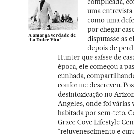
complicada, co
uma entrevista
como uma defes
por chegar cas
A amarga verdade de
disputasse as e
‘La Dolce Vita’
depois de perde
Hunter que saísse de casa
época, ele começou a pas
cunhada, compartilhando 
conforme descreveu. Pos
desintoxicação no Arizo
Angeles, onde foi várias
habitada por sem-teto. C
Grace Cove Lifestyle Cen
“rejuvenescimento e cura