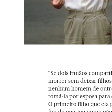
“Se dois irmãos compart
morrer sem deixar filhos
nenhum homem de outra 
tomá-la por esposa para
O primeiro filho que ela
fim de que seu nome não 