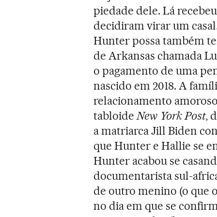
piedade dele. Lá recebeu
decidiram virar um casa
Hunter possa também te
de Arkansas chamada Lun
o pagamento de uma pen
nascido em 2018. A famíl
relacionamento amoroso 
tabloide
New York Post
, 
a matriarca Jill Biden co
que Hunter e Hallie se en
Hunter acabou se casan
documentarista sul-africa
de outro menino (o que o
no dia em que se confirmo