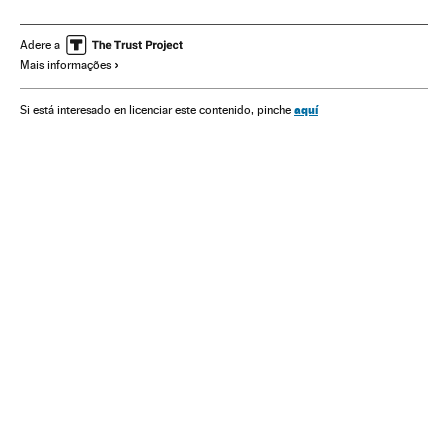
Kamala Harris
Mike Pence
Casa Branca
Eleições EUA
América
Eleições EUA 2020
Crises políticas
Ucrânia
Adere a
Mais informações
aquí
Si está interesado en licenciar este contenido, pinche