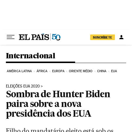
Pular para o conteúdo
SUSCRÍBETE
Internacional
AMÉRICA LATINA
ÁFRICA
EUROPA
ORIENTE MÉDIO
CHINA
EUA
ELEIÇÕES EUA 2020
Sombra de Hunter Biden
paira sobre a nova
presidência dos EUA
Filho do mandatário eleito está sob os