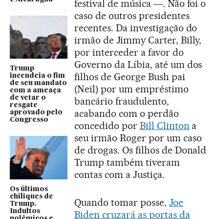
festival de música ―. Não foi o
caso de outros presidentes
recentes. Da investigação do
irmão de Jimmy Carter, Billy,
por interceder a favor do
Governo da Líbia, até um dos
Trump
filhos de George Bush pai
incendeia o fim
de seu mandato
(Neil) por um empréstimo
com a ameaça
de vetar o
bancário fraudulento,
resgate
acabando com o perdão
aprovado pelo
Congresso
concedido por
Bill Clinton
a
seu irmão Roger por um caso
de drogas. Os filhos de Donald
Trump também tiveram
contas com a Justiça.
Os últimos
chiliques de
Quando tomar posse,
Joe
Trump.
Indultos
Biden cruzará as portas da
polêmicos e