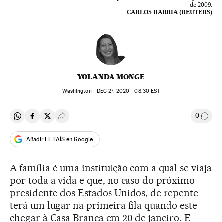
de 2009.
CARLOS BARRIA (REUTERS)
YOLANDA MONGE
Washington -
DEC
27, 2020 - 08:30
EST
0
Compartir en Whatsapp
Compartir en Facebook
Compartir en Twitter
Desplegar Redes Sociales
Comen
Añadir EL PAÍS en Google
A família é uma instituição com a qual se viaja
por toda a vida e que, no caso do próximo
presidente dos Estados Unidos, de repente
terá um lugar na primeira fila quando este
chegar à Casa Branca em 20 de janeiro. E