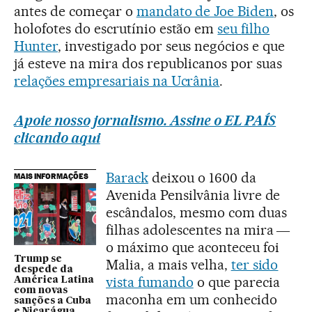
antes de começar o
mandato de Joe Biden
, os
holofotes do escrutínio estão em
seu
filho
Hunter
, investigado por seus negócios e que
já esteve na mira dos republicanos por suas
relações empresariais na Ucrânia
.
Apoie nosso jornalismo. Assine o EL PAÍS
clicando aqui
Barack
deixou o 1600 da
MAIS INFORMAÇÕES
Avenida Pensilvânia livre de
escândalos, mesmo com duas
filhas adolescentes na mira ―
o máximo que aconteceu foi
Trump se
Malia, a mais velha,
ter sido
despede da
vista fumando
o que parecia
América Latina
com novas
maconha em um conhecido
sanções a Cuba
e Nicarágua