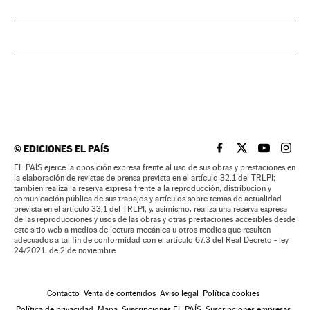
©
EDICIONES EL PAÍS
EL PAÍS BRASIL EN
EL PAÍS BRASI
EL PAÍS B
EL PA
EL PAÍS ejerce la oposición expresa frente al uso de sus obras y prestaciones en
la elaboración de revistas de prensa prevista en el artículo 32.1 del TRLPI;
también realiza la reserva expresa frente a la reproducción, distribución y
comunicación pública de sus trabajos y artículos sobre temas de actualidad
prevista en el artículo 33.1 del TRLPI; y, asimismo, realiza una reserva expresa
de las reproducciones y usos de las obras y otras prestaciones accesibles desde
este sitio web a medios de lectura mecánica u otros medios que resulten
adecuados a tal fin de conformidad con el artículo 67.3 del Real Decreto - ley
24/2021, de 2 de noviembre
Contacto
Venta de contenidos
Aviso legal
Política cookies
Política de privacidad
Mapa
Suscripciones EL PAÍS
Suscripciones empresas