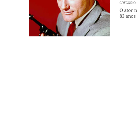
GREGORIO 
O ator n
83 anos