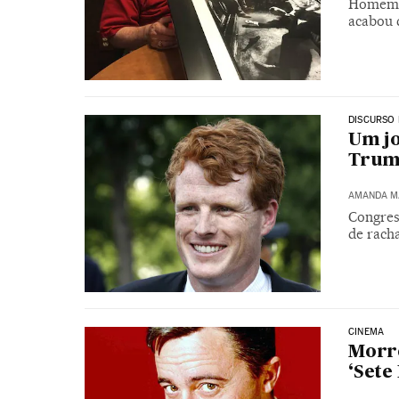
Homem q
acabou 
DISCURSO 
Um jo
Tru
AMANDA M
Congres
de racha
CINEMA
Morre
‘Sete