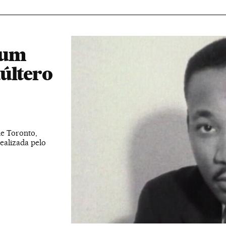
 um
últero
de Toronto,
ealizada pelo