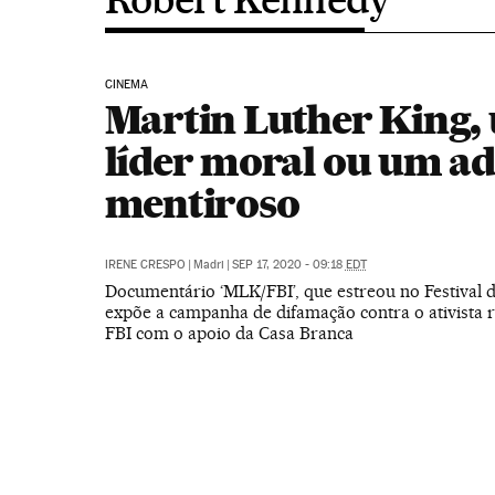
CINEMA
Martin Luther King,
líder moral ou um ad
mentiroso
IRENE CRESPO
|
Madri
|
SEP 17, 2020 - 09:18
EDT
Documentário ‘MLK/FBI’, que estreou no Festival 
expõe a campanha de difamação contra o ativista r
FBI com o apoio da Casa Branca