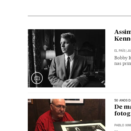
Assim
Kenn
EL PAÍS
|
JU
Bobby K
nas pri
50 ANOS D
De ma
fotog
PABLO XIM