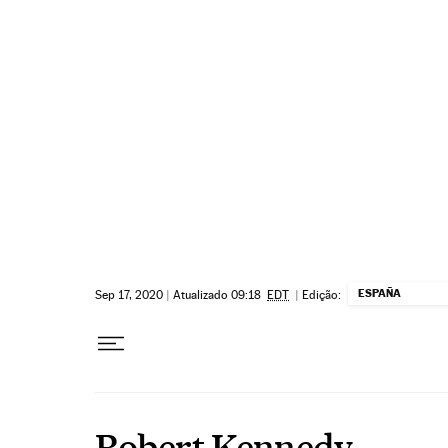
Pular para o conteúdo
ESPAÑA
Sep 17, 2020
|
Atualizado 09:18
EDT
|
Edição:
Robert Kennedy