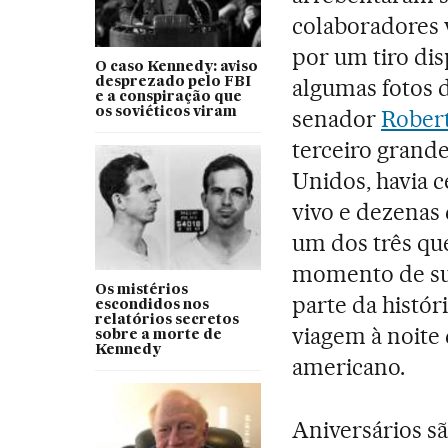
colaboradores 
por um tiro dis
O caso Kennedy: aviso
algumas fotos 
desprezado pelo FBI
e a conspiração que
os soviéticos viram
senador
Rober
terceiro grande
Unidos, havia c
vivo e dezenas 
um dos três qu
momento de sua
Os mistérios
parte da histór
escondidos nos
relatórios secretos
viagem à noite
sobre a morte de
Kennedy
americano.
Aniversários sã