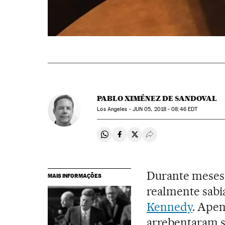
PABLO XIMÉNEZ DE SANDOVAL
Los Angeles -
JUN
05, 2018 - 08:46
EDT
Compartir en Whatsapp
Compartir en Facebook
Compartir en Twitter
Desplegar Redes Soci
Durante meses,
MAIS INFORMAÇÕES
realmente sabi
Kennedy
. Apen
arrebentaram s