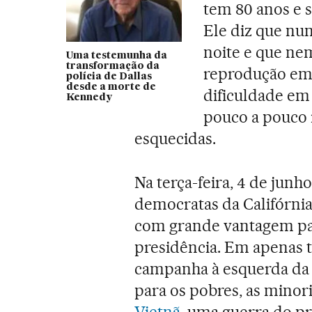
tem 80 anos e 
Ele diz que nun
noite e que nem
Uma testemunha da
transformação da
reprodução emo
polícia de Dallas
desde a morte de
dificuldade em
Kennedy
pouco a pouco 
esquecidas.
Na terça-feira, 4 de junh
democratas da Califórnia
com grande vantagem par
presidência. Em apenas 
campanha à esquerda da a
para os pobres, as minor
Vietnã
, uma guerra do 