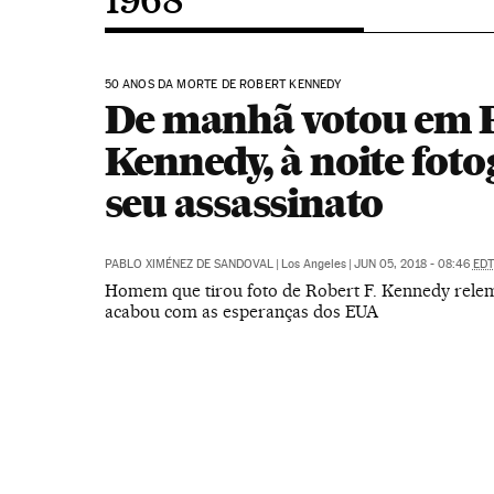
50 ANOS DA MORTE DE ROBERT KENNEDY
De manhã votou em 
Kennedy, à noite fot
seu assassinato
PABLO XIMÉNEZ DE SANDOVAL
|
Los Angeles
|
JUN 05, 2018 - 08:46
EDT
Homem que tirou foto de Robert F. Kennedy relem
acabou com as esperanças dos EUA