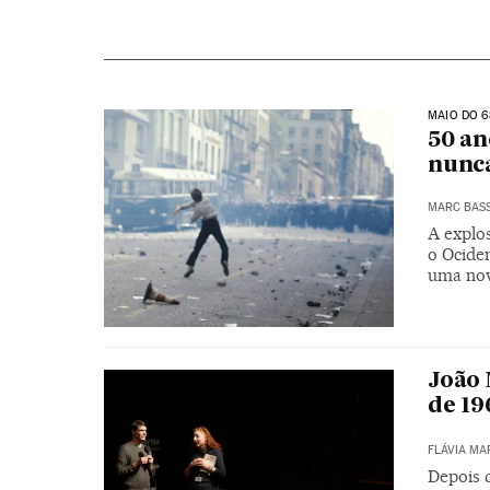
MAIO DO 6
50 an
nunca
MARC BAS
A explo
o Ocide
uma nov
João 
de 19
FLÁVIA MA
Depois d