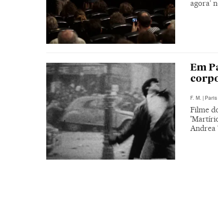
agora’ 
Em Pa
corpo
F. M.
|
Paris
Filme do
'Martíri
Andrea 