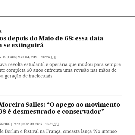
8
os depois do Maio de 68: essa data
 se extinguirá
SETS
|
Paris
|
MAY 04, 2018 - 20:24
EDT
siva revolta estudantil e operária que mudou para sempre
nte completa 50 anos enfrenta uma revisão nas mãos de
a geração de intelectuais
Moreira Salles: “O apego ao movimento
68 é desmesurado e conservador”
RREIRO
|
Paris
|
NOV 09, 2017 - 16:31
EST
e Berlim e festival na França, cineasta lança ‘No intenso