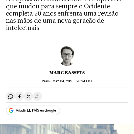
que mudou para sempre o Ocidente
completa 50 anos enfrenta uma revisão
nas mãos de uma nova geração de
intelectuais
MARC BASSETS
Paris -
MAY
04, 2018 - 20:24
EDT
Compartir en Whatsapp
Compartir en Facebook
Compartir en Twitter
Desplegar Redes Sociales
Añadir EL PAÍS en Google