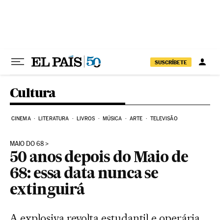
Pular para o conteúdo
SUSCRÍBETE
Cultura
CINEMA
LITERATURA
LIVROS
MÚSICA
ARTE
TELEVISÃO
MAIO DO 68
50 anos depois do Maio de
68: essa data nunca se
extinguirá
A explosiva revolta estudantil e operária