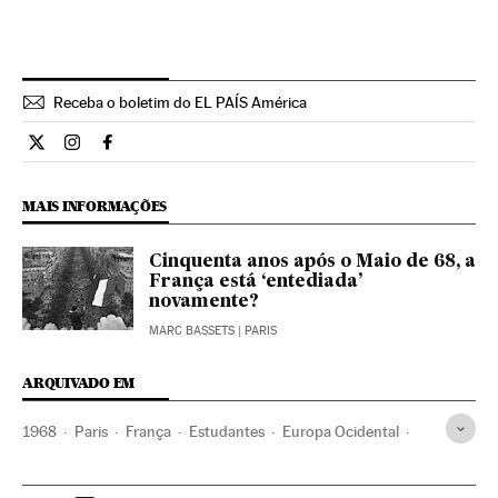
Receba o boletim do EL PAÍS América
Cultura El País Brasil en Twitter
Cultura El País Brasil en Instagram
Cultura El País Brasil en Facebook
MAIS INFORMAÇÕES
Cinquenta anos após o Maio de 68, a
França está ‘entediada’
novamente?
MARC BASSETS
| PARIS
ARQUIVADO EM
1968
Paris
França
Estudantes
Europa Ocidental
Comunidade educativa
Europa
Educação
Maio de 68