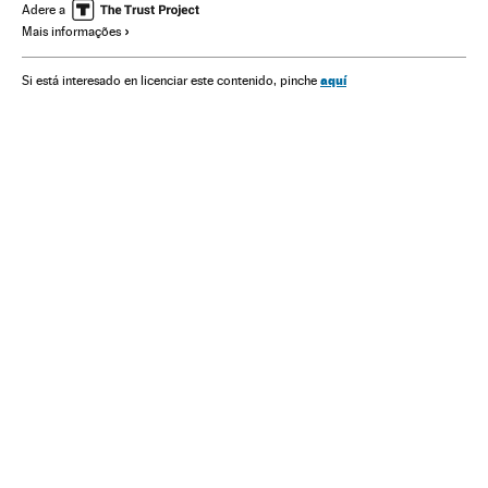
História contemporânea
História
Adere a
Mais informações
aquí
Si está interesado en licenciar este contenido, pinche