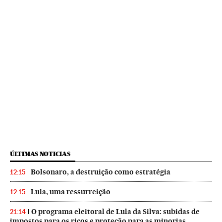
ÚLTIMAS NOTICIAS
Bolsonaro, a destruição como estratégia
12:15
Lula, uma ressurreição
12:15
O programa eleitoral de Lula da Silva: subidas de
21:14
impostos para os ricos e proteção para as minorias