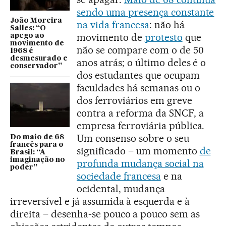
sendo uma presença constante
João Moreira
na vida francesa
: não há
Salles: “O
movimento de
protesto
que
apego ao
movimento de
não se compare com o de 50
1968 é
desmesurado e
anos atrás; o último deles é o
conservador”
dos estudantes que ocupam
faculdades há semanas ou o
dos ferroviários em greve
contra a reforma da SNCF, a
empresa ferroviária pública.
Um consenso sobre o seu
Do maio de 68
francês para o
significado – um momento
de
Brasil: “A
imaginação no
profunda mudança social na
poder”
sociedade francesa
e na
ocidental, mudança
irreversível e já assumida à esquerda e à
direita – desenha-se pouco a pouco sem as