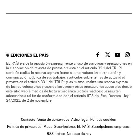
©
EDICIONES EL PAÍS
EL PAÍS BRASIL EN
EL PAÍS BRASI
EL PAÍS B
EL PA
EL PAÍS ejerce la oposición expresa frente al uso de sus obras y prestaciones en
la elaboración de revistas de prensa prevista en el artículo 32.1 del TRLPI;
también realiza la reserva expresa frente a la reproducción, distribución y
comunicación pública de sus trabajos y artículos sobre temas de actualidad
prevista en el artículo 33.1 del TRLPI; y, asimismo, realiza una reserva expresa
de las reproducciones y usos de las obras y otras prestaciones accesibles desde
este sitio web a medios de lectura mecánica u otros medios que resulten
adecuados a tal fin de conformidad con el artículo 67.3 del Real Decreto - ley
24/2021, de 2 de noviembre
Contacto
Venta de contenidos
Aviso legal
Política cookies
Política de privacidad
Mapa
Suscripciones EL PAÍS
Suscripciones empresas
RSS
Índice
Noticias de hoy