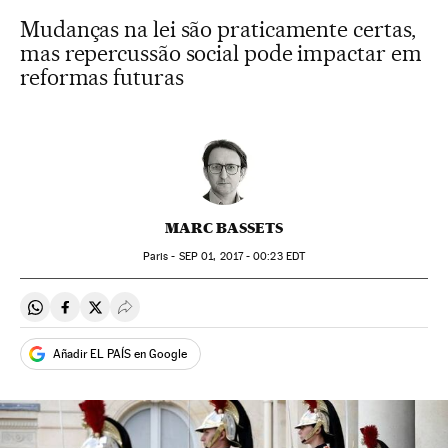
Mudanças na lei são praticamente certas,
mas repercussão social pode impactar em
reformas futuras
MARC BASSETS
Paris -
SEP
01, 2017 - 00:23
EDT
Compartir en Whatsapp
Compartir en Facebook
Compartir en Twitter
Desplegar Redes Sociales
Añadir EL PAÍS en Google