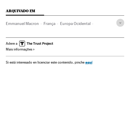
ARQUIVADO EM
Emmanuel Macron
França
Europa Ocidental
Relações trabalhistas
Europa
Política trabalhista
Trabalho
Economia
Adere a
Mais informações
aquí
Si está interesado en licenciar este contenido, pinche