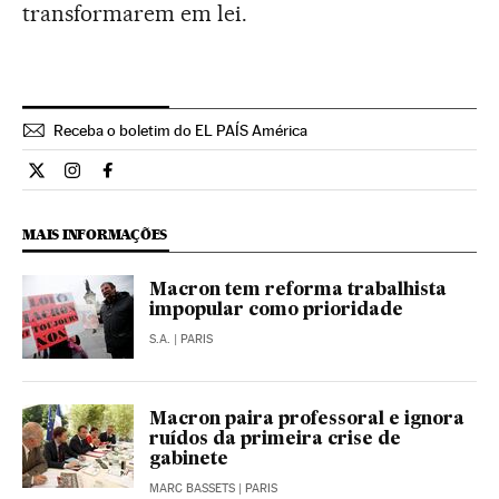
transformarem em lei.
Receba o boletim do EL PAÍS América
Internacional El País Brasil en Twitter
Internacional El País Brasil en Instagram
Internacional El País Brasil en Facebook
MAIS INFORMAÇÕES
Macron tem reforma trabalhista
impopular como prioridade
S.A.
| PARIS
Macron paira professoral e ignora
ruídos da primeira crise de
gabinete
MARC BASSETS
| PARIS