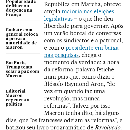
Popularidade
República em Marcha, obteve
de Macron
ampla
maioria nas eleições
despenca na
França
legislativas
– o que lhe deu
liberdade para governar. Após
Embate com
um verão boreal de conversas
general coloca
à prova a
com os sindicatos e a patronal,
autoridade de
e com o
presidente em baixa
Macron
nas pesquisas
, chega o
momento da verdade: a hora
Em Paris,
Trump tenta
da reforma, palavra fetiche
selar a paz com
num país que, como dizia o
Macron
filósofo Raymond Aron, “de
vez em quando faz uma
Editorial |
Macron
revolução, mas nunca
regenera a
reformas”. Talvez por isso
política
Macron tenha dito, há alguns
dias, que “os franceses odeiam as reformas”, e
batizou seu livro programático de
Revolução
.