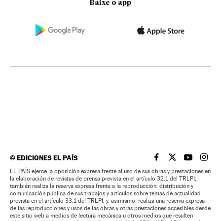
Baixe o app
©
EDICIONES EL PAÍS
EL PAÍS BRASIL EN
EL PAÍS BRASI
EL PAÍS B
EL PA
EL PAÍS ejerce la oposición expresa frente al uso de sus obras y prestaciones en
la elaboración de revistas de prensa prevista en el artículo 32.1 del TRLPI;
también realiza la reserva expresa frente a la reproducción, distribución y
comunicación pública de sus trabajos y artículos sobre temas de actualidad
prevista en el artículo 33.1 del TRLPI; y, asimismo, realiza una reserva expresa
de las reproducciones y usos de las obras y otras prestaciones accesibles desde
este sitio web a medios de lectura mecánica u otros medios que resulten