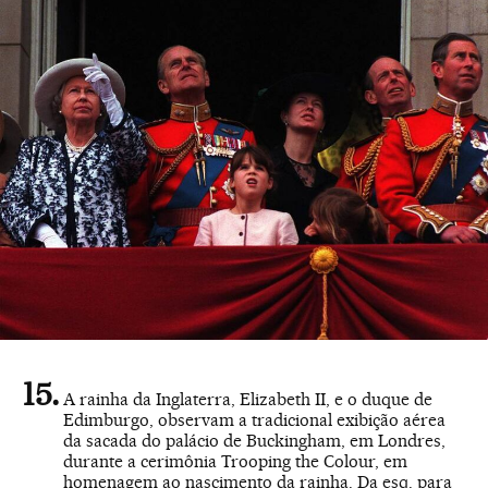
A rainha da Inglaterra, Elizabeth II, e o duque de
Edimburgo, observam a tradicional exibição aérea
da sacada do palácio de Buckingham, em Londres,
durante a cerimônia Trooping the Colour, em
homenagem ao nascimento da rainha. Da esq. para