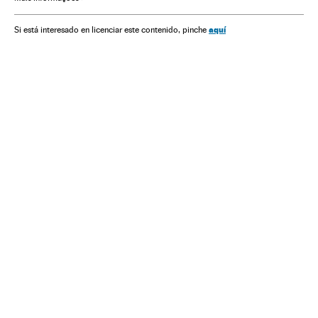
Programação
Televisão
Internet
Meios comunicação
Economia
Telecomunicações
Comunicações
aquí
Si está interesado en licenciar este contenido, pinche
Comunicação