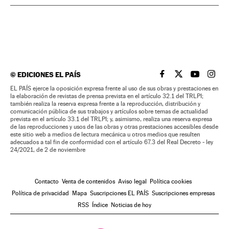
©
EDICIONES EL PAÍS
EL PAÍS BRASIL EN
EL PAÍS BRASI
EL PAÍS B
EL PA
EL PAÍS ejerce la oposición expresa frente al uso de sus obras y prestaciones en
la elaboración de revistas de prensa prevista en el artículo 32.1 del TRLPI;
también realiza la reserva expresa frente a la reproducción, distribución y
comunicación pública de sus trabajos y artículos sobre temas de actualidad
prevista en el artículo 33.1 del TRLPI; y, asimismo, realiza una reserva expresa
de las reproducciones y usos de las obras y otras prestaciones accesibles desde
este sitio web a medios de lectura mecánica u otros medios que resulten
adecuados a tal fin de conformidad con el artículo 67.3 del Real Decreto - ley
24/2021, de 2 de noviembre
Contacto
Venta de contenidos
Aviso legal
Política cookies
Política de privacidad
Mapa
Suscripciones EL PAÍS
Suscripciones empresas
RSS
Índice
Noticias de hoy