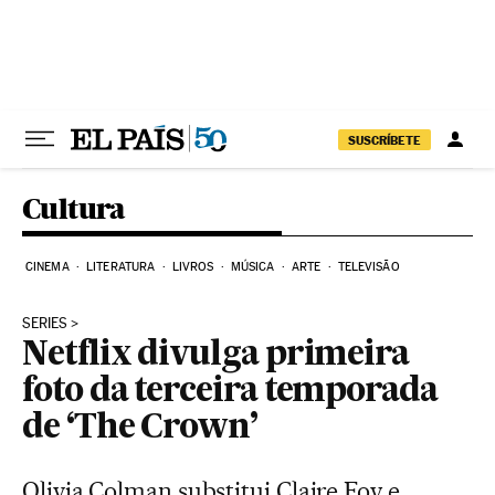
Pular para o conteúdo
SUSCRÍBETE
Cultura
CINEMA
LITERATURA
LIVROS
MÚSICA
ARTE
TELEVISÃO
SERIES
Netflix divulga primeira
foto da terceira temporada
de ‘The Crown’
Olivia Colman substitui Claire Foy e