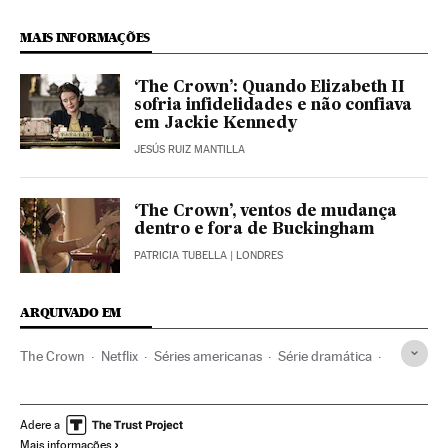
MAIS INFORMAÇÕES
‘The Crown’: Quando Elizabeth II
sofria infidelidades e não confiava
em Jackie Kennedy
JESÚS RUIZ MANTILLA
‘The Crown’, ventos de mudança
dentro e fora de Buckingham
PATRICIA TUBELLA
| LONDRES
ARQUIVADO EM
The Crown
Netflix
Séries americanas
Série dramática
Série britânica
Plataformas digitales
Gêneros séries
IPTV
Séries tv
Programa tv
Empresas
Adere a
Mais informações