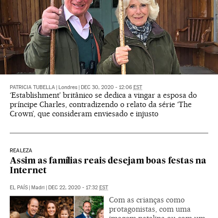
PATRICIA TUBELLA
|
Londres
|
DEC 30, 2020 - 12:06
EST
‘Establishment’ britânico se dedica a vingar a esposa do
príncipe Charles, contradizendo o relato da série ‘The
Crown’, que consideram enviesado e injusto
REALEZA
Assim as famílias reais desejam boas festas na
Internet
EL PAÍS
|
Madri
|
DEC 22, 2020 - 17:32
EST
Com as crianças como
protagonistas, com uma