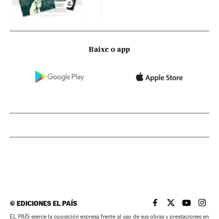
Baixe o app
©
EDICIONES EL PAÍS
EL PAÍS BRASIL EN
EL PAÍS BRASI
EL PAÍS B
EL PA
EL PAÍS ejerce la oposición expresa frente al uso de sus obras y prestaciones en