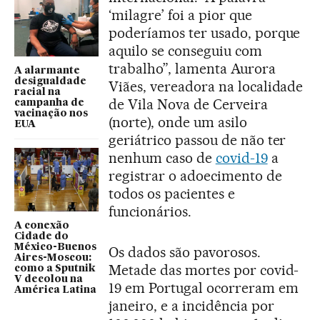
‘milagre’ foi a pior que
poderíamos ter usado, porque
aquilo se conseguiu com
trabalho”, lamenta Aurora
A alarmante
desigualdade
Viães, vereadora na localidade
racial na
de Vila Nova de Cerveira
campanha de
vacinação nos
(norte), onde um asilo
EUA
geriátrico passou de não ter
nenhum caso de
covid-19
a
registrar o adoecimento de
todos os pacientes e
funcionários.
A conexão
Cidade do
México-Buenos
Os dados são pavorosos.
Aires-Moscou:
Metade das mortes por covid-
como a Sputnik
V decolou na
19 em Portugal ocorreram em
América Latina
janeiro, e a incidência por