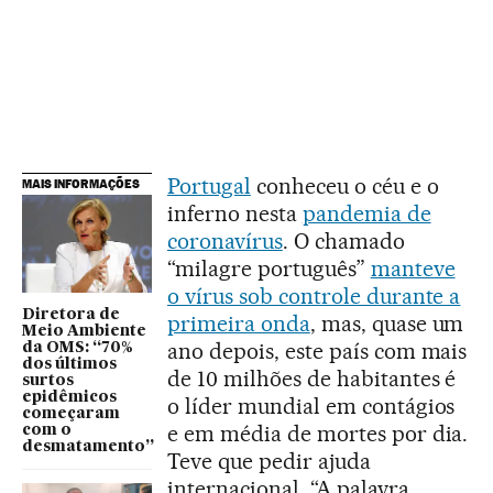
Portugal
conheceu o céu e o
MAIS INFORMAÇÕES
inferno nesta
pandemia de
coronavírus
. O chamado
“milagre português”
manteve
o vírus sob controle durante a
Diretora de
primeira onda
, mas, quase um
Meio Ambiente
ano depois, este país com mais
da OMS: “70%
dos últimos
de 10 milhões de habitantes é
surtos
epidêmicos
o líder mundial em contágios
começaram
e em média de mortes por dia.
com o
desmatamento”
Teve que pedir ajuda
internacional. “A palavra