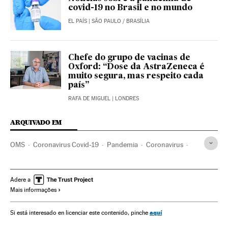
covid-19 no Brasil e no mundo
EL PAÍS
| SÃO PAULO / BRASÍLIA
Chefe do grupo de vacinas de
Oxford: “Dose da AstraZeneca é
muito segura, mas respeito cada
país”
RAFA DE MIGUEL
| LONDRES
ARQUIVADO EM
OMS
Coronavirus Covid-19
Pandemia
Coronavirus
Doenças infecciosas
Doenças respiratórias
Portugal
Europa
Quarentena
Natal
Ano novo
Adere a
Mais informações
aquí
Si está interesado en licenciar este contenido, pinche