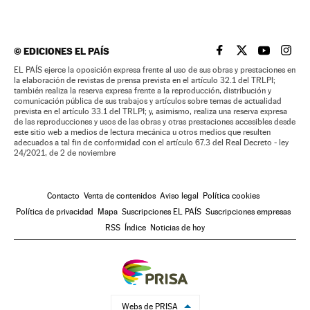
©
EDICIONES EL PAÍS
EL PAÍS BRASIL EN
EL PAÍS BRASI
EL PAÍS B
EL PA
EL PAÍS ejerce la oposición expresa frente al uso de sus obras y prestaciones en
la elaboración de revistas de prensa prevista en el artículo 32.1 del TRLPI;
también realiza la reserva expresa frente a la reproducción, distribución y
comunicación pública de sus trabajos y artículos sobre temas de actualidad
prevista en el artículo 33.1 del TRLPI; y, asimismo, realiza una reserva expresa
de las reproducciones y usos de las obras y otras prestaciones accesibles desde
este sitio web a medios de lectura mecánica u otros medios que resulten
adecuados a tal fin de conformidad con el artículo 67.3 del Real Decreto - ley
24/2021, de 2 de noviembre
Contacto
Venta de contenidos
Aviso legal
Política cookies
Política de privacidad
Mapa
Suscripciones EL PAÍS
Suscripciones empresas
RSS
Índice
Noticias de hoy
Webs de PRISA