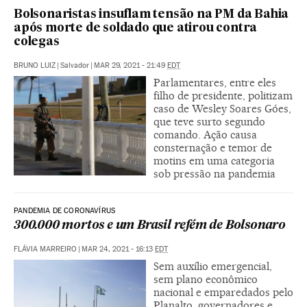
Bolsonaristas insuflam tensão na PM da Bahia
após morte de soldado que atirou contra
colegas
BRUNO LUIZ
|
Salvador
|
MAR 29, 2021 - 21:49
EDT
Parlamentares, entre eles
filho de presidente, politizam
caso de Wesley Soares Góes,
que teve surto segundo
comando. Ação causa
consternação e temor de
motins em uma categoria
sob pressão na pandemia
PANDEMIA DE CORONAVÍRUS
300.000 mortos e um Brasil refém de Bolsonaro
FLÁVIA MARREIRO
|
MAR 24, 2021 - 16:13
EDT
Sem auxílio emergencial,
sem plano econômico
nacional e emparedados pelo
Planalto, governadores e