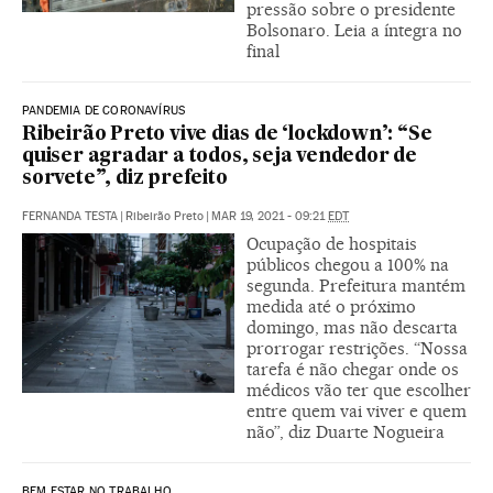
pressão sobre o presidente
Bolsonaro. Leia a íntegra no
final
PANDEMIA DE CORONAVÍRUS
Ribeirão Preto vive dias de ‘lockdown’: “Se
quiser agradar a todos, seja vendedor de
sorvete”, diz prefeito
FERNANDA TESTA
|
Ribeirão Preto
|
MAR 19, 2021 - 09:21
EDT
Ocupação de hospitais
públicos chegou a 100% na
segunda. Prefeitura mantém
medida até o próximo
domingo, mas não descarta
prorrogar restrições. “Nossa
tarefa é não chegar onde os
médicos vão ter que escolher
entre quem vai viver e quem
não”, diz Duarte Nogueira
BEM ESTAR NO TRABALHO