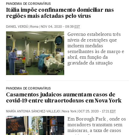
PANDEMIA DE CORONAVÍRUS
Itália impõe confinamento domiciliar nas
regiões mais afetadas pelo vírus
DANIEL VERDÚ
|
Roma
|
NOV 04, 2020 - 09:39
EST
Governo estabeleceu três
níveis de restrições que
incluem medidas
semelhantes às de março e
abril, em função da
gravidade da situação
PANDEMIA DE CORONAVÍRUS
Casamentos judaicos aumentam casos de
covid-19 entre ultraortodoxos em Nova York
MARÍA ANTONIA SÁNCHEZ-VALLEJO
|
Nova York
|
OCT 25, 2020 - 17:21
EDT
Em Borough Park , onde os
moradores transitam sem
máscaras, a taxa de casos