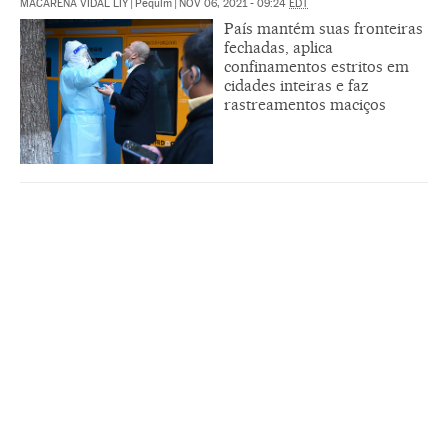
MACARENA VIDAL LIY
|
Pequim
|
NOV 06, 2021 - 09:24
EDT
País mantém suas fronteiras
fechadas, aplica
confinamentos estritos em
cidades inteiras e faz
rastreamentos maciços