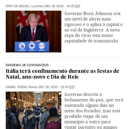
RAFA DE MIGUEL
|
Londres
|
DEC 19, 2020 - 14:25
EST
Governo Boris Johnson cria
um nível de alerta mais
rigoroso e o aplica à capital e
ao sul da Inglaterra. A nova
cepa do vírus tem maior
capacidade de transmissão
PANDEMIA DE CORONAVÍRUS
Itália terá confinamento durante as festas de
Natal, ano-novo e Dia de Reis
DANIEL VERDÚ
|
Roma
|
DEC 18, 2020 - 15:45
EST
Governo decreta o
fechamento do país, que será
suavizado alguns dias no
meio dos feriados, mas está
proibido viajar de um
município a outro para
visitar parentes ou amigos