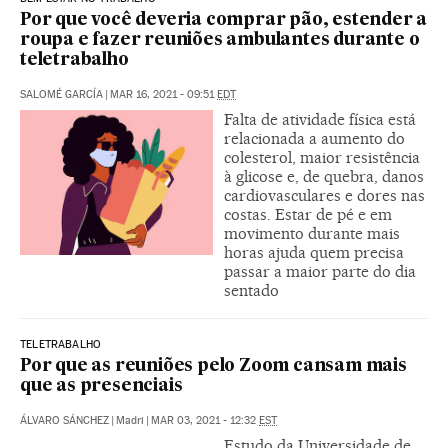
Por que você deveria comprar pão, estender a
roupa e fazer reuniões ambulantes durante o
teletrabalho
SALOMÉ GARCÍA
|
MAR 16, 2021 - 09:51
EDT
Falta de atividade física está
relacionada a aumento do
colesterol, maior resistência
à glicose e, de quebra, danos
cardiovasculares e dores nas
costas. Estar de pé e em
movimento durante mais
horas ajuda quem precisa
passar a maior parte do dia
sentado
TELETRABALHO
Por que as reuniões pelo Zoom cansam mais
que as presenciais
ÁLVARO SÁNCHEZ
|
Madri
|
MAR 03, 2021 - 12:32
EST
Estudo da Universidade de