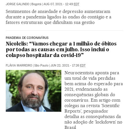
JORGE GALINDO
|
Bogotá
|
AUG 07, 2021 - 12:49
EDT
Sentimentos de ansiedade e depressão aumentaram
durante a pandemia ligados às ondas do contágio e a
fatores estruturais que dificultam sua gestão
PANDEMIA DE CORONAVÍRUS
Nicolelis: “Vamos chegar a 1 milhão de óbitos
por todas as causas em julho. Isso inclui o
colapso hospitalar da covid-19”
FLÁVIA MARREIRO
|
São Paulo
|
JUN 22, 2021 - 17:26
EDT
Neurocientista aponta para
um total de vida perdidas
bem acima do esperado para
2021, evidenciando as
consequências globais do
coronavírus. Em artigo com
colegas na revista ‘Scientific
Reports’, pesquisador
detalha as consequências da
não adoção de ‘lockdown’ no
Brasil