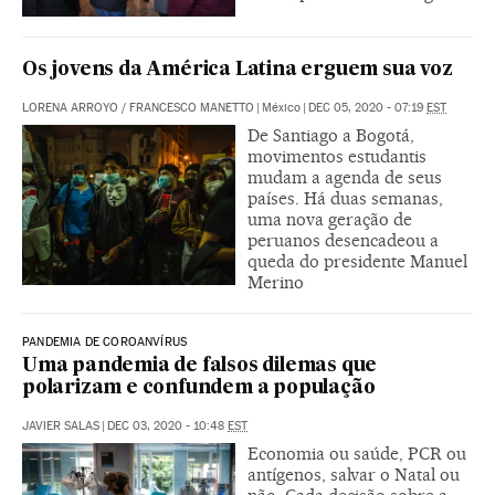
Os jovens da América Latina erguem sua voz
LORENA ARROYO
/
FRANCESCO MANETTO
|
México
|
DEC 05, 2020 - 07:19
EST
De Santiago a Bogotá,
movimentos estudantis
mudam a agenda de seus
países. Há duas semanas,
uma nova geração de
peruanos desencadeou a
queda do presidente Manuel
Merino
PANDEMIA DE COROANVÍRUS
Uma pandemia de falsos dilemas que
polarizam e confundem a população
JAVIER SALAS
|
DEC 03, 2020 - 10:48
EST
Economia ou saúde, PCR ou
antígenos, salvar o Natal ou