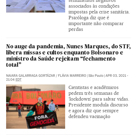
sentimentos negativos
associados às condições
impostas pela crise sanitária.
Psicóloga diz que é
importante não comparar
perdas
No auge da pandemia, Nunes Marques, do STF,
libera missas e cultos enquanto Bolsonaro e
ministro da Saúde rejeitam “fechamento
total”
NAIARA GALARRAGA GORTÁZAR
/
FLÁVIA MARREIRO
|
São Paulo
|
APR 03, 2021 -
21:04
EDT
Cientistas e acadêmicos
pedem três semanas de
‘lockdown’ para salvar vidas.
Presidente modula discurso
e agora diz que sempre
defendeu vacinação