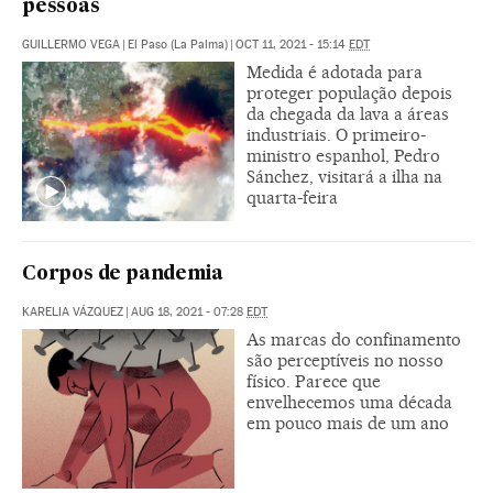
pessoas
GUILLERMO VEGA
|
El Paso (La Palma)
|
OCT 11, 2021 - 15:14
EDT
Medida é adotada para
proteger população depois
da chegada da lava a áreas
industriais. O primeiro-
ministro espanhol, Pedro
Sánchez, visitará a ilha na
quarta-feira
Corpos de pandemia
KARELIA VÁZQUEZ
|
AUG 18, 2021 - 07:28
EDT
As marcas do confinamento
são perceptíveis no nosso
físico. Parece que
envelhecemos uma década
em pouco mais de um ano