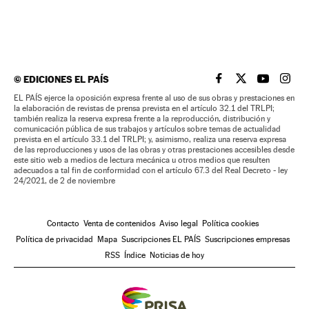
©
EDICIONES EL PAÍS
EL PAÍS BRASIL EN
EL PAÍS BRASI
EL PAÍS B
EL PA
EL PAÍS ejerce la oposición expresa frente al uso de sus obras y prestaciones en
la elaboración de revistas de prensa prevista en el artículo 32.1 del TRLPI;
también realiza la reserva expresa frente a la reproducción, distribución y
comunicación pública de sus trabajos y artículos sobre temas de actualidad
prevista en el artículo 33.1 del TRLPI; y, asimismo, realiza una reserva expresa
de las reproducciones y usos de las obras y otras prestaciones accesibles desde
este sitio web a medios de lectura mecánica u otros medios que resulten
adecuados a tal fin de conformidad con el artículo 67.3 del Real Decreto - ley
24/2021, de 2 de noviembre
Contacto
Venta de contenidos
Aviso legal
Política cookies
Política de privacidad
Mapa
Suscripciones EL PAÍS
Suscripciones empresas
RSS
Índice
Noticias de hoy