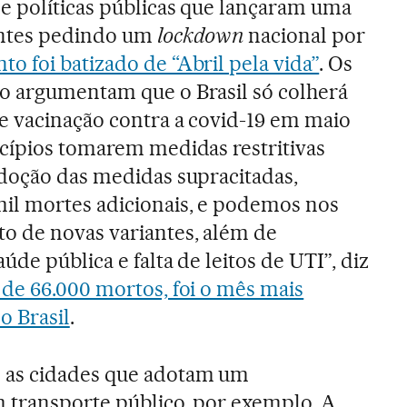
e políticas públicas que lançaram uma
antes pedindo um
lockdown
nacional por
 foi batizado de “Abril pela vida”
. Os
o argumentam que o Brasil só colherá
e vacinação contra a covid-19 em maio
cípios tomarem medidas restritivas
doção das medidas supracitadas,
il mortes adicionais, e podemos nos
o de novas variantes, além de
úde pública e falta de leitos de UTI”, diz
de 66.000 mortos, foi o mês mais
o Brasil
.
 as cidades que adotam um
 transporte público, por exemplo. A