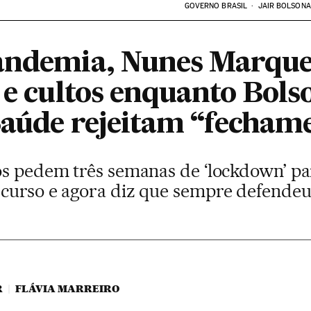
GOVERNO BRASIL
JAIR BOLSON
andemia, Nunes Marques
 e cultos enquanto Bols
Saúde rejeitam “fechame
os pedem três semanas de ‘lockdown’ par
curso e agora diz que sempre defendeu
R
FLÁVIA MARREIRO