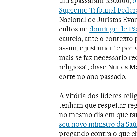
ultrapassaram 330.000,
o
Supremo Tribunal Feder
Nacional de Juristas Evan
cultos no
domingo de Pá
cautela, ante o context
assim, e justamente por 
mais se faz necessário r
religiosa”, disse Nunes M
corte no ano passado.
A vitória dos líderes reli
tenham que respeitar reg
no mesmo dia em que tan
seu novo ministro da Sa
pregando contra o que c