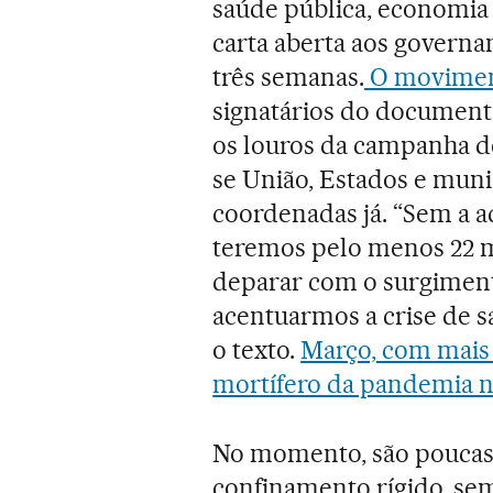
saúde pública, economia 
carta aberta aos govern
três semanas.
O movimento
signatários do document
os louros da campanha d
se União, Estados e muni
coordenadas já. “Sem a a
teremos pelo menos 22 m
deparar com o surgiment
acentuarmos a crise de sa
o texto.
Março, com mais 
mortífero da pandemia n
No momento, são poucas
confinamento rígido, sem