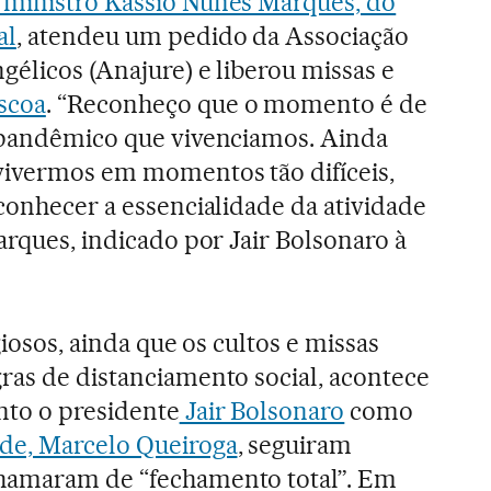
 ministro Kassio Nunes Marques, do
al
, atendeu um pedido da Associação
gélicos (Anajure) e liberou missas e
scoa
. “Reconheço que o momento é de
o pandêmico que vivenciamos. Ainda
vivermos em momentos tão difíceis,
econhecer a essencialidade da atividade
arques, indicado por Jair Bolsonaro à
giosos, ainda que os cultos e missas
ras de distanciamento social, acontece
to o presidente
Jair Bolsonaro
como
úde, Marcelo Queiroga
, seguiram
hamaram de “fechamento total”. Em