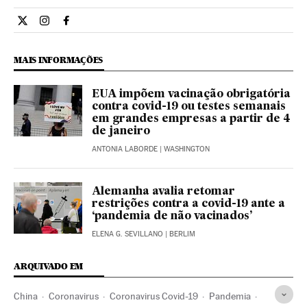
Internacional El País Brasil en Twitter
Internacional El País Brasil en Instagram
Internacional El País Brasil en Facebook
MAIS INFORMAÇÕES
EUA impõem vacinação obrigatória
contra covid-19 ou testes semanais
em grandes empresas a partir de 4
de janeiro
ANTONIA LABORDE
| WASHINGTON
Alemanha avalia retomar
restrições contra a covid-19 ante a
‘pandemia de não vacinados’
ELENA G. SEVILLANO
| BERLIM
ARQUIVADO EM
China
Coronavirus
Coronavirus Covid-19
Pandemia