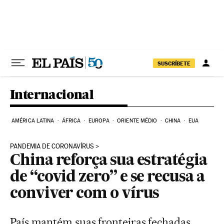
Pular para o conteúdo
SUSCRÍBETE
Internacional
AMÉRICA LATINA
ÁFRICA
EUROPA
ORIENTE MÉDIO
CHINA
EUA
PANDEMIA DE CORONAVÍRUS
China reforça sua estratégia
de “covid zero” e se recusa a
conviver com o vírus
País mantém suas fronteiras fechadas,