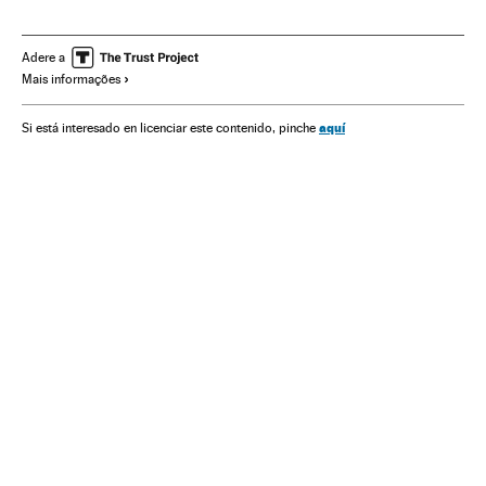
Xi Jinping
Confinamiento
Quarentena
Previdência
Saúde
Doenças
Doenças respiratórias
Austrália
Adere a
Mais informações
Wuhan
aquí
Si está interesado en licenciar este contenido, pinche