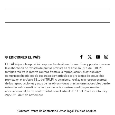
©
EDICIONES EL PAÍS
EL PAÍS BRASIL EN
EL PAÍS BRASI
EL PAÍS B
EL PA
EL PAÍS ejerce la oposición expresa frente al uso de sus obras y prestaciones en
la elaboración de revistas de prensa prevista en el artículo 32.1 del TRLPI;
también realiza la reserva expresa frente a la reproducción, distribución y
comunicación pública de sus trabajos y artículos sobre temas de actualidad
prevista en el artículo 33.1 del TRLPI; y, asimismo, realiza una reserva expresa
de las reproducciones y usos de las obras y otras prestaciones accesibles desde
este sitio web a medios de lectura mecánica u otros medios que resulten
adecuados a tal fin de conformidad con el artículo 67.3 del Real Decreto - ley
24/2021, de 2 de noviembre
Contacto
Venta de contenidos
Aviso legal
Política cookies