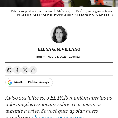
Fila num posto de vacinação de Malteser, em Berlim, na segunda-feira.
PICTURE ALLIANCE (DPA/PICTURE ALLIANCE VIA GETTY I)
ELENA G. SEVILLANO
Berlim -
NOV
04, 2021 - 11:56
EDT
Compartir en Whatsapp
Compartir en Facebook
Compartir en Twitter
Desplegar Redes Sociales
Añadir EL PAÍS en Google
Aviso aos leitores: o EL PAÍS mantém abertas as
informações essenciais sobre o coronavírus
durante a crise. Se você quer apoiar nosso
jornalismo,
clique aqui para assinar.