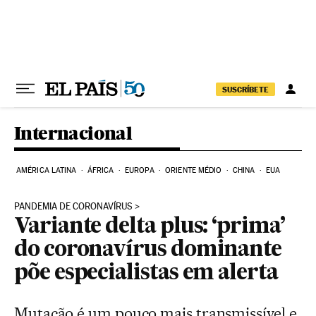
Pular para o conteúdo
SUSCRÍBETE
Internacional
AMÉRICA LATINA
ÁFRICA
EUROPA
ORIENTE MÉDIO
CHINA
EUA
PANDEMIA DE CORONAVÍRUS
Variante delta plus: ‘prima’
do coronavírus dominante
põe especialistas em alerta
Mutação é um pouco mais transmissível e