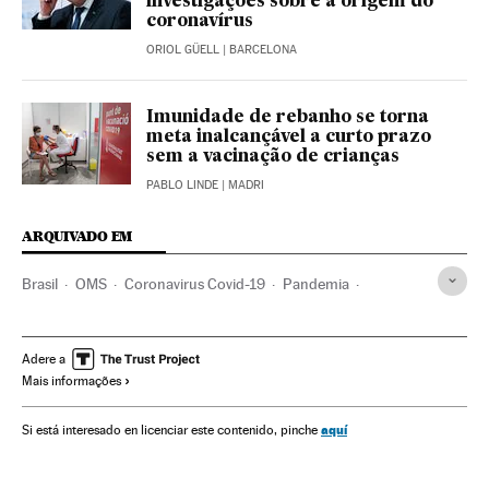
investigações sobre a origem do
coronavírus
ORIOL GÜELL
| BARCELONA
Imunidade de rebanho se torna
meta inalcançável a curto prazo
sem a vacinação de crianças
PABLO LINDE
| MADRI
ARQUIVADO EM
Brasil
OMS
Coronavirus Covid-19
Pandemia
Coronavirus
Doenças infecciosas
Doenças respiratórias
Ministério Saúde
Vacinas
Vacinação
Reino Unido
Adere a
Mais informações
Microbiologia
aquí
Si está interesado en licenciar este contenido, pinche