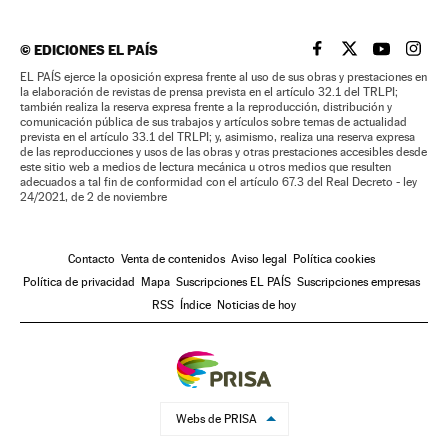
©
EDICIONES EL PAÍS
EL PAÍS BRASIL EN
EL PAÍS BRASI
EL PAÍS B
EL PA
EL PAÍS ejerce la oposición expresa frente al uso de sus obras y prestaciones en
la elaboración de revistas de prensa prevista en el artículo 32.1 del TRLPI;
también realiza la reserva expresa frente a la reproducción, distribución y
comunicación pública de sus trabajos y artículos sobre temas de actualidad
prevista en el artículo 33.1 del TRLPI; y, asimismo, realiza una reserva expresa
de las reproducciones y usos de las obras y otras prestaciones accesibles desde
este sitio web a medios de lectura mecánica u otros medios que resulten
adecuados a tal fin de conformidad con el artículo 67.3 del Real Decreto - ley
24/2021, de 2 de noviembre
Contacto
Venta de contenidos
Aviso legal
Política cookies
Política de privacidad
Mapa
Suscripciones EL PAÍS
Suscripciones empresas
RSS
Índice
Noticias de hoy
Webs de PRISA