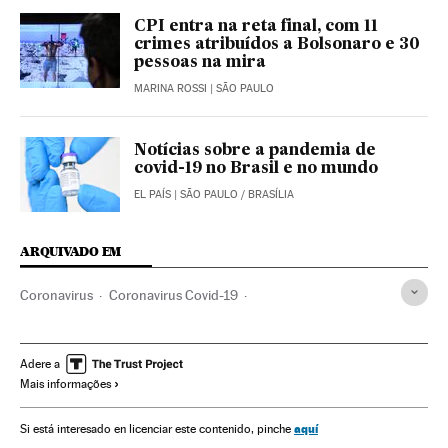
CPI entra na reta final, com 11
crimes atribuídos a Bolsonaro e 30
pessoas na mira
MARINA ROSSI
| SÃO PAULO
Notícias sobre a pandemia de
covid-19 no Brasil e no mundo
EL PAÍS
| SÃO PAULO / BRASÍLIA
ARQUIVADO EM
Coronavirus
Coronavirus Covid-19
Doenças respiratórias
Pneumonia
Emergencia sanitaria
Doenças infecciosas
Assistência sanitária
Sociedade
Adere a
Mais informações
China
ONG
Saúde
Previdência
OMS
aquí
Si está interesado en licenciar este contenido, pinche