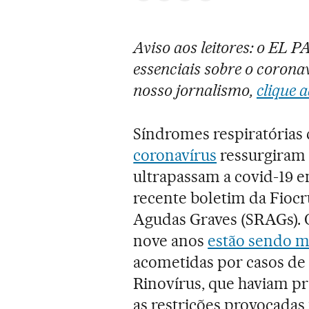
Aviso aos leitores: o EL 
essenciais sobre o coronav
nosso jornalismo,
clique a
Síndromes respiratórias 
coronavírus
ressurgiram n
ultrapassam a covid-19 e
recente boletim da Fiocr
Agudas Graves (SRAGs). 
nove anos
estão sendo m
acometidas por casos de V
Rinovírus, que haviam pr
as restrições provocadas