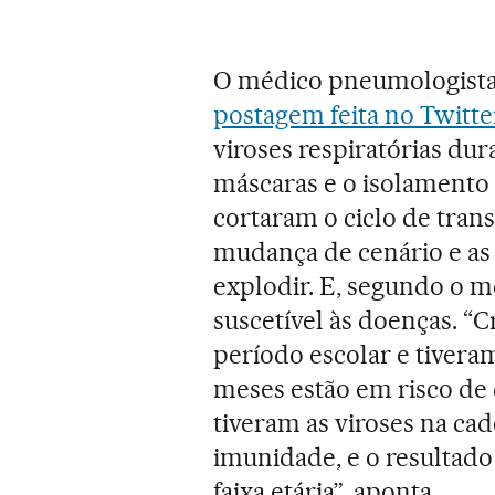
O médico pneumologista
postagem feita no Twitte
viroses respiratórias du
máscaras e o isolamento 
cortaram o ciclo de tran
mudança de cenário e as 
explodir. E, segundo o m
suscetível às doenças. “C
período escolar e tivera
meses estão em risco de
tiveram as viroses na ca
imunidade, e o resultado
faixa etária”, aponta.