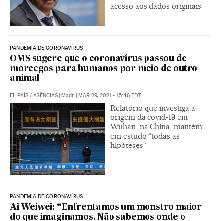
acesso aos dados originais
PANDEMIA DE CORONAVÍRUS
OMS sugere que o coronavírus passou de
morcegos para humanos por meio de outro
animal
EL PAÍS
/
AGÊNCIAS
|
Madri
|
MAR 29, 2021 - 15:46
EDT
Relatório que investiga a
origem da covid-19 em
Wuhan, na China, mantém
em estudo “todas as
hipóteses”
PANDEMIA DE CORONAVÍRUS
Ai Weiwei: “Enfrentamos um monstro maior
do que imaginamos. Não sabemos onde o