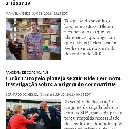
apagadas
MANUEL ANSEDE
|
JUN 24, 2021 - 15:13
EDT
Pesquisando sozinho, o
bioquímico Jesse Bloom
recuperou os arquivos
eliminados, que sugerem
que o vírus já circulava em
Wuhan antes do surto de
dezembro de 2019
PANDEMIA DE CORONAVÍRUS
União Europeia planeja seguir Biden em nova
investigação sobre a origem do coronavírus
BERNARDO DE MIGUEL
|
Bruxelas
|
JUN 10, 2021 - 09:07
EDT
Rascunho da declaração
conjunta da cúpula bilateral
com os EUA, marcada para a
terça, respalda necessidade
de seguir questionando após