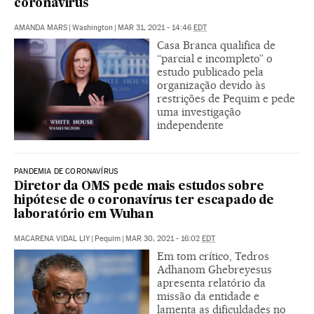
coronavírus
AMANDA MARS
|
Washington
|
MAR 31, 2021 - 14:46
EDT
Casa Branca qualifica de
“parcial e incompleto” o
estudo publicado pela
organização devido às
restrições de Pequim e pede
uma investigação
independente
PANDEMIA DE CORONAVÍRUS
Diretor da OMS pede mais estudos sobre
hipótese de o coronavírus ter escapado de
laboratório em Wuhan
MACARENA VIDAL LIY
|
Pequim
|
MAR 30, 2021 - 16:02
EDT
Em tom crítico, Tedros
Adhanom Ghebreyesus
apresenta relatório da
missão da entidade e
lamenta as dificuldades no