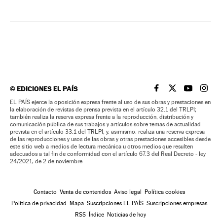
©
EDICIONES EL PAÍS
EL PAÍS BRASIL EN
EL PAÍS BRASI
EL PAÍS B
EL PA
EL PAÍS ejerce la oposición expresa frente al uso de sus obras y prestaciones en
la elaboración de revistas de prensa prevista en el artículo 32.1 del TRLPI;
también realiza la reserva expresa frente a la reproducción, distribución y
comunicación pública de sus trabajos y artículos sobre temas de actualidad
prevista en el artículo 33.1 del TRLPI; y, asimismo, realiza una reserva expresa
de las reproducciones y usos de las obras y otras prestaciones accesibles desde
este sitio web a medios de lectura mecánica u otros medios que resulten
adecuados a tal fin de conformidad con el artículo 67.3 del Real Decreto - ley
24/2021, de 2 de noviembre
Contacto
Venta de contenidos
Aviso legal
Política cookies
Política de privacidad
Mapa
Suscripciones EL PAÍS
Suscripciones empresas
RSS
Índice
Noticias de hoy