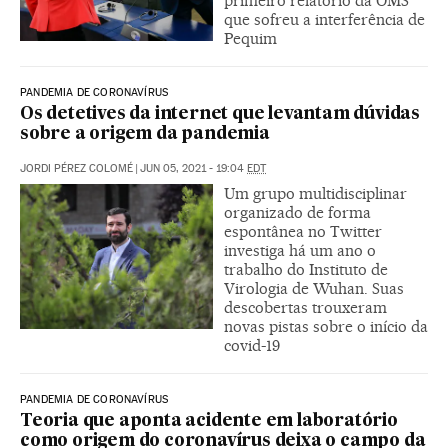
primeiro relatório da OMS
que sofreu a interferência de
Pequim
PANDEMIA DE CORONAVÍRUS
Os detetives da internet que levantam dúvidas
sobre a origem da pandemia
JORDI PÉREZ COLOMÉ
|
JUN 05, 2021 - 19:04
EDT
Um grupo multidisciplinar
organizado de forma
espontânea no Twitter
investiga há um ano o
trabalho do Instituto de
Virologia de Wuhan. Suas
descobertas trouxeram
novas pistas sobre o início da
covid-19
PANDEMIA DE CORONAVÍRUS
Teoria que aponta acidente em laboratório
como origem do coronavírus deixa o campo da