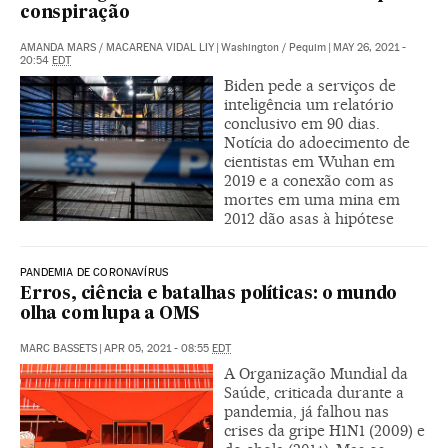
conspiração
AMANDA MARS
/
MACARENA VIDAL LIY
|
Washington / Pequim
|
MAY 26, 2021 -
20:54
EDT
Biden pede a serviços de
inteligência um relatório
conclusivo em 90 dias.
Notícia do adoecimento de
cientistas em Wuhan em
2019 e a conexão com as
mortes em uma mina em
2012 dão asas à hipótese
PANDEMIA DE CORONAVÍRUS
Erros, ciência e batalhas políticas: o mundo
olha com lupa a OMS
MARC BASSETS
|
APR 05, 2021 - 08:55
EDT
A Organização Mundial da
Saúde, criticada durante a
pandemia, já falhou nas
crises da gripe H1N1 (2009) e