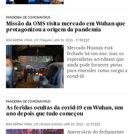
PANDEMIA DE CORONAVÍRUS
Missão da OMS visita mercado em Wuhan que
protagonizou a origem da pandemia
MACARENA VIDAL LIY
|
Pequim
|
JAN 31, 2021 - 17:58
EST
Mercado Huanan está
fechado há um ano, mas os
especialistas acreditam que
ainda pode fornecer pistas
para entender como surgiu a
covid-19
PANDEMIA DE CORONAVÍRUS
As feridas ocultas da covid-19 em Wuhan, um
ano depois que tudo começou
MACARENA VIDAL LIY
|
Wuhan (China)
|
JAN 23, 2021 - 12:53
EST
Aniversário do fechamento