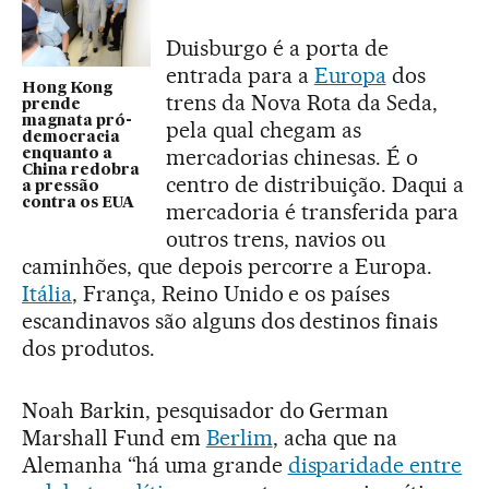
Duisburgo é a porta de
entrada para a
Europa
dos
Hong Kong
trens da Nova Rota da Seda,
prende
magnata pró-
pela qual chegam as
democracia
mercadorias chinesas. É o
enquanto a
China redobra
centro de distribuição. Daqui a
a pressão
contra os EUA
mercadoria é transferida para
outros trens, navios ou
caminhões, que depois percorre a Europa.
Itália
, França, Reino Unido e os países
escandinavos são alguns dos destinos finais
dos produtos.
Noah Barkin, pesquisador do German
Marshall Fund em
Berlim
, acha que na
Alemanha “há uma grande
disparidade entre