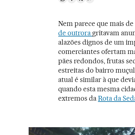
Compartir en Whatsapp
Compartir en Facebook
Compartir en Twitter
Desplegar Redes Soci
Nem parece que mais de 
de outrora
gritavam anun
alazões dignos de um imp
comerciantes ofertam ma
pães redondos, frutas sec
estreitas do bairro muçu
atual é similar à que dev
quando esta mesma cidade
extremos da
Rota da Se