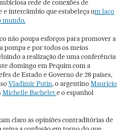
ambiciosa rede de conexões de
te e intercâmbio que estabeleça u
m laço
do mundo.
tico não poupa esforços para promover a
 a pompa e por todos os meios
cluindo a realização de uma conferência
ste domingo em Pequim com a
efes de Estado e Governo de 28 países,
sso
Vladimir Putin
, o argentino
Mauricio
a
Michelle Bachelet
e o espanhol
am claro as opiniões contraditórias de
a reina a confusão em torno do que