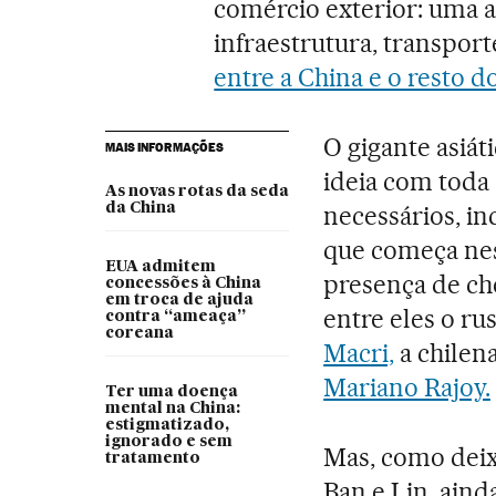
comércio exterior: uma 
infraestrutura, transpor
entre a China e o resto 
O gigante asiá
MAIS INFORMAÇÕES
ideia com toda
As novas rotas da seda
da China
necessários, in
que começa ne
EUA admitem
presença de ch
concessões à China
em troca de ajuda
entre eles o ru
contra “ameaça”
coreana
Macri,
a chilen
Mariano Rajoy.
Ter uma doença
mental na China:
estigmatizado,
ignorado e sem
Mas, como deix
tratamento
Ban e Lin, aind