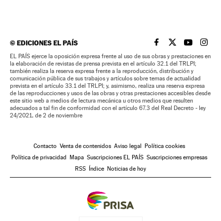
©
EDICIONES EL PAÍS
EL PAÍS BRASIL EN
EL PAÍS BRASI
EL PAÍS B
EL PA
EL PAÍS ejerce la oposición expresa frente al uso de sus obras y prestaciones en
la elaboración de revistas de prensa prevista en el artículo 32.1 del TRLPI;
también realiza la reserva expresa frente a la reproducción, distribución y
comunicación pública de sus trabajos y artículos sobre temas de actualidad
prevista en el artículo 33.1 del TRLPI; y, asimismo, realiza una reserva expresa
de las reproducciones y usos de las obras y otras prestaciones accesibles desde
este sitio web a medios de lectura mecánica u otros medios que resulten
adecuados a tal fin de conformidad con el artículo 67.3 del Real Decreto - ley
24/2021, de 2 de noviembre
Contacto
Venta de contenidos
Aviso legal
Política cookies
Política de privacidad
Mapa
Suscripciones EL PAÍS
Suscripciones empresas
RSS
Índice
Noticias de hoy