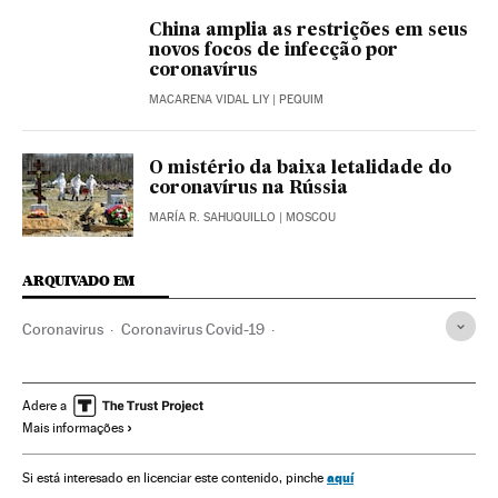
China amplia as restrições em seus
novos focos de infecção por
coronavírus
MACARENA VIDAL LIY
| PEQUIM
O mistério da baixa letalidade do
coronavírus na Rússia
MARÍA R. SAHUQUILLO
| MOSCOU
ARQUIVADO EM
Coronavirus
Coronavirus Covid-19
Doenças respiratórias
Pneumonia
Emergencia sanitaria
Doenças infecciosas
Assistência sanitária
Sociedade
Adere a
Mais informações
China
Wuhan
aquí
Si está interesado en licenciar este contenido, pinche