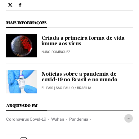
Tecnologia El País Brasil en Twitter
Tecnologia El País Brasil en Facebook
MAIS INFORMAÇÕES
Criada a primeira forma de vida
imune aos vírus
NUÑO DOMÍNGUEZ
Notícias sobre a pandemia de
covid-19 no Brasil e no mundo
EL PAÍS
| SÃO PAULO / BRASÍLIA
ARQUIVADO EM
Coronavirus Covid-19
Wuhan
Pandemia
Investigação científica
Tecnologia
Internet
China