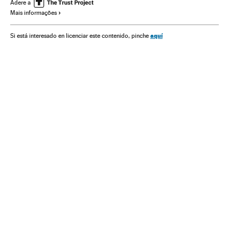
revistas científicas
Twitter
Adere a
Mais informações
aquí
Si está interesado en licenciar este contenido, pinche