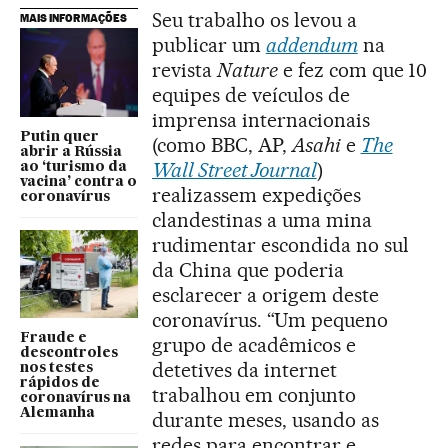
Seu trabalho os levou a
MAIS INFORMAÇÕES
publicar um
addendum
na
revista
Nature
e fez com que 10
equipes de veículos de
imprensa internacionais
Putin quer
(como BBC, AP,
Asahi
e
The
abrir a Rússia
Wall Street Journal
)
ao ‘turismo da
vacina’ contra o
realizassem expedições
coronavírus
clandestinas a uma mina
rudimentar escondida no sul
da China que poderia
esclarecer a origem deste
coronavírus. “Um pequeno
Fraude e
grupo de acadêmicos e
descontroles
detetives da internet
nos testes
rápidos de
trabalhou em conjunto
coronavírus na
Alemanha
durante meses, usando as
redes para encontrar e