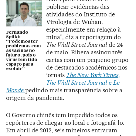
publicar evidências das
atividades do Instituto de
Virologia de Wuhan,
especialmente em relação à
Fernando
mina”, diz a reportagem do
Spilki:
“Podemos ter
The Wall Street Journal
de 24
problemas com
as vacinas no
de maio. Ribera assinou três
futuro, pois o
cartas com um pequeno grupo
vírus tem tido
espaço para
de destacados acadêmicos nos
evoluir”
jornais
The New York Times
,
The Wall Street Journal
e
Le
Monde
pedindo mais transparência sobre a
origem da pandemia.
O Governo chinês tem impedido todos os
repórteres de chegar ao local e fotografá-lo.
Em abril de 2012, seis mineiros entraram