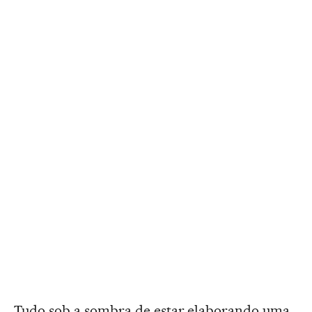
Tudo sob a sombra de estar elaborando uma