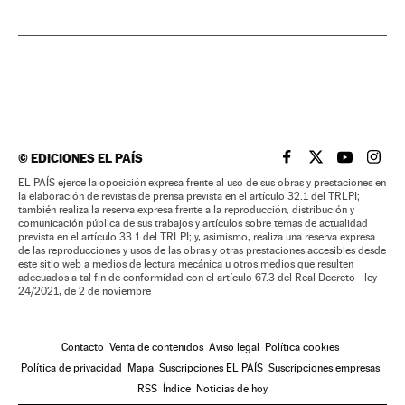
©
EDICIONES EL PAÍS
EL PAÍS BRASIL EN
EL PAÍS BRASI
EL PAÍS B
EL PA
EL PAÍS ejerce la oposición expresa frente al uso de sus obras y prestaciones en
la elaboración de revistas de prensa prevista en el artículo 32.1 del TRLPI;
también realiza la reserva expresa frente a la reproducción, distribución y
comunicación pública de sus trabajos y artículos sobre temas de actualidad
prevista en el artículo 33.1 del TRLPI; y, asimismo, realiza una reserva expresa
de las reproducciones y usos de las obras y otras prestaciones accesibles desde
este sitio web a medios de lectura mecánica u otros medios que resulten
adecuados a tal fin de conformidad con el artículo 67.3 del Real Decreto - ley
24/2021, de 2 de noviembre
Contacto
Venta de contenidos
Aviso legal
Política cookies
Política de privacidad
Mapa
Suscripciones EL PAÍS
Suscripciones empresas
RSS
Índice
Noticias de hoy