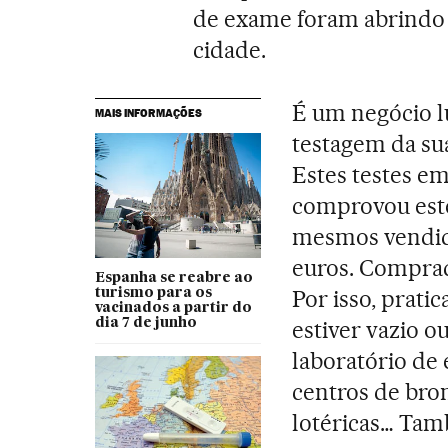
de exame foram abrindo 
cidade.
É um negócio l
MAIS INFORMAÇÕES
testagem da sua 
Estes testes e
comprovou este 
mesmos vendid
euros. Comprad
Espanha se reabre ao
Por isso, prat
turismo para os
vacinados a partir do
dia 7 de junho
estiver vazio o
laboratório de 
centros de bro
lotéricas… Tam