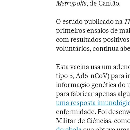
Metropolis
, de Cantão.
O estudo publicado na
T
primeiros ensaios de ma
com resultados positivos.
voluntários, continua abe
Esta vacina usa um aden
tipo 5, Ad5-nCoV) para i
informação genética do n
para fabricar apenas algu
uma resposta imunológi
enfermidade. Foi desenv
Militar de Ciências, com
do ebola
que obteve uma 