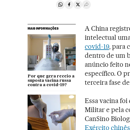
Compartir en Whatsapp
Compartir en Facebook
Compartir en Twitter
Desplegar Redes Soci
A China regist
MAIS INFORMAÇÕES
intelectual um
covid-19
, para
dentro de um b
anúncio feito 
específico. O p
Por que gera receio a
terceira fase de
suposta vacina russa
contra a covid-19?
Essa vacina foi
Militar e pela 
CanSino Biolog
Exército chinês