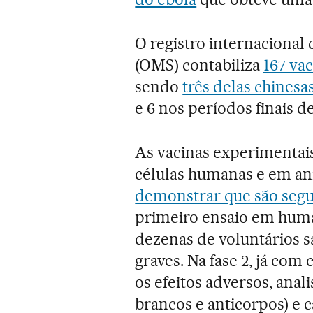
O registro internacional
(OMS) contabiliza
167 va
sendo
três delas chinesa
e 6 nos períodos finais 
As vacinas experimentais
células humanas e em an
demonstrar que são segur
primeiro ensaio em huma
dezenas de voluntários sa
graves. Na fase 2, já com
os efeitos adversos, anal
brancos e anticorpos) e c