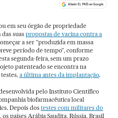
Añadir EL PAÍS en Google
ales
rou em seu órgão de propriedade
a das suas
propostas de vacina contra a
 começar a ser “produzida em massa
reve período de tempo”, conforme
nesta segunda-feira, sem um prazo
rojeto patenteado se encontra na
 testes,
a última antes da implantação
.
 desenvolvida pelo Instituto Científico
companhia biofarmacêutica local
ics. Depois dos
testes com militares do
, os países Arábia Saudita, Rússia, Brasil