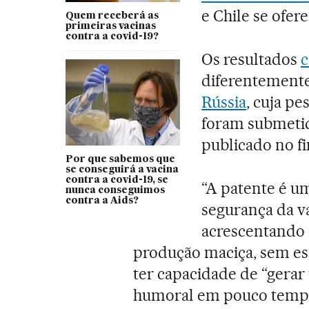
e Chile se ofer
Quem receberá as
primeiras vacinas
contra a covid-19?
Os resultados
c
diferentement
Rússia
, cuja pe
foram submetid
publicado no fi
Por que sabemos que
se conseguirá a vacina
contra a covid-19, se
“A patente é um
nunca conseguimos
contra a Aids?
segurança da v
acrescentando 
produção maciça, sem espe
ter capacidade de “gerar
humoral em pouco tempo”