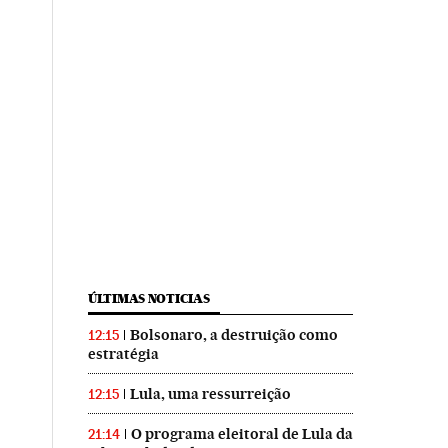
ÚLTIMAS NOTICIAS
Bolsonaro, a destruição como
12:15
estratégia
Lula, uma ressurreição
12:15
O programa eleitoral de Lula da
21:14