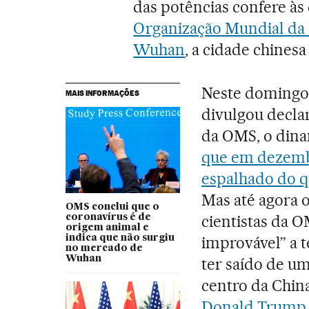
das potências confere às
Organização Mundial da
Wuhan
, a cidade chinesa
Neste domingo
MAIS INFORMAÇÕES
divulgou decla
da OMS, o din
que em dezembr
espalhado do q
Mas até agora 
OMS conclui que o
cientistas da 
coronavírus é de
origem animal e
indica que não surgiu
improvável” a 
no mercado de
Wuhan
ter saído de um
centro da Chin
Donald Trump