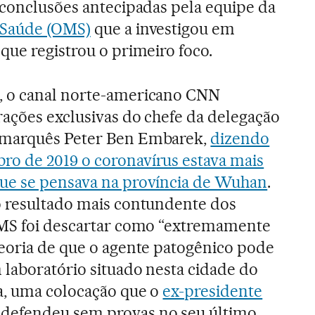
 conclusões antecipadas pela equipe da
 Saúde (OMS)
que a investigou em
 que registrou o primeiro foco.
, o canal norte-americano CNN
rações exclusivas do chefe da delegação
amarquês Peter Ben Embarek,
dizendo
o de 2019 o coronavírus estava mais
ue se pensava na província de Wuhan
.
o resultado mais contundente dos
OMS foi descartar como “extremamente
teoria de que o agente patogênico pode
 laboratório situado nesta cidade do
a, uma colocação que o
ex-presidente
defendeu sem provas no seu último