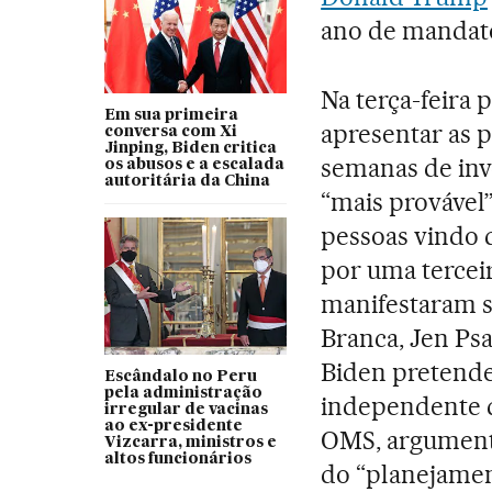
ano de mandat
Na terça-feira
Em sua primeira
apresentar as 
conversa com Xi
Jinping, Biden critica
semanas de inv
os abusos e a escalada
autoritária da China
“mais provável
pessoas vindo 
por uma tercei
manifestaram s
Branca, Jen Ps
Biden pretende
Escândalo no Peru
pela administração
independente d
irregular de vacinas
ao ex-presidente
OMS, argument
Vizcarra, ministros e
altos funcionários
do “planejamen