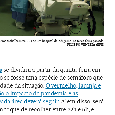
tários trabalham na UTI de um hospital de Bérgamo, na terça-feira passada.
FILIPPO VENEZIA (EFE)
ia
se dividirá a partir da quinta-feira em
mo se fosse uma espécie de semáforo que
idade da situação.
O vermelho, laranja e
rão o impacto da pandemia e as
cada área deverá seguir
. Além disso, será
 toque de recolher entre 22h e 5h, e