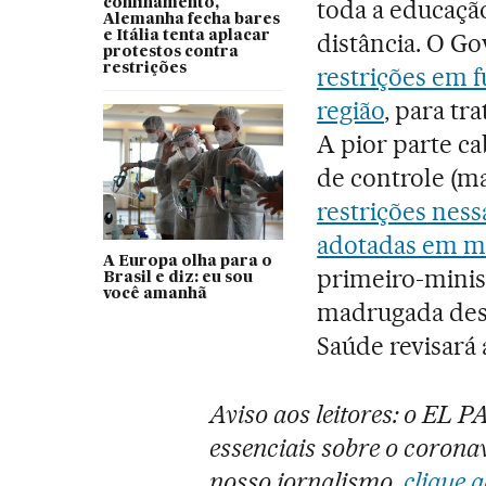
toda a educação
confinamento,
Alemanha fecha bares
e Itália tenta aplacar
distância. O Go
protestos contra
restrições
restrições em 
região
, para tr
A pior parte ca
de controle (ma
restrições nes
adotadas em ma
A Europa olha para o
primeiro-minis
Brasil e diz: eu sou
você amanhã
madrugada desta
Saúde revisará a
Aviso aos leitores: o EL 
essenciais sobre o coronav
nosso jornalismo,
clique a