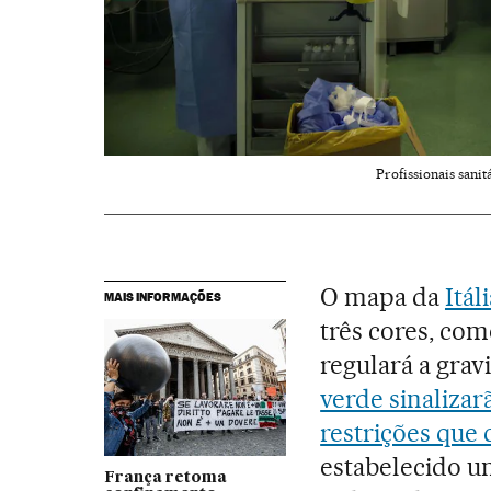
Profissionais sani
O mapa da
Itál
MAIS INFORMAÇÕES
três cores, co
regulará a grav
verde sinaliza
restrições que 
estabelecido um
França retoma