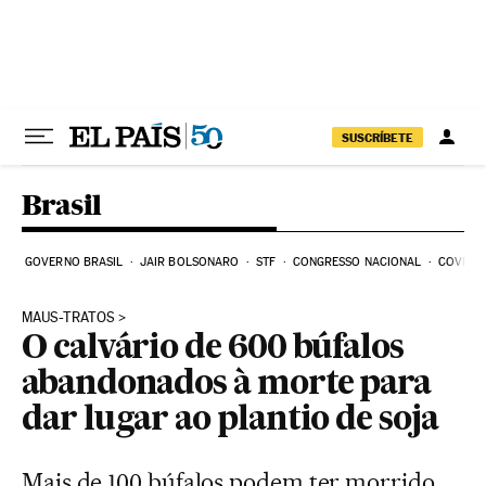
Pular para o conteúdo
SUSCRÍBETE
Brasil
GOVERNO BRASIL
JAIR BOLSONARO
STF
CONGRESSO NACIONAL
COVID-1
MAUS-TRATOS
O calvário de 600 búfalos
abandonados à morte para
dar lugar ao plantio de soja
Mais de 100 búfalos podem ter morrido