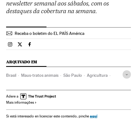
newsletter semanal aos sábados, com os
destaques da cobertura na semana.
Receba o boletim do EL PAÍS América
Brasil El País Brasil en Instagram
Brasil El País Brasil en Twitter
Brasil El País Brasil en Facebook
ARQUIVADO EM
Brasil
Maus-tratos animais
São Paulo
Agricultura
Meio ambiente
Agronegócio
Daños cultivos
Animais
Adere a
Mais informações
aquí
Si está interesado en licenciar este contenido, pinche