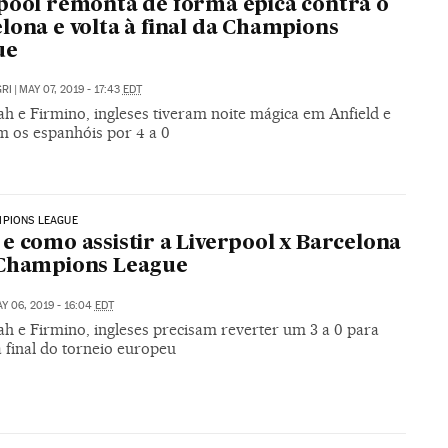
pool remonta de forma épica contra o
lona e volta à final da Champions
ue
RI
|
MAY 07, 2019 - 17:43
EDT
h e Firmino, ingleses tiveram noite mágica em Anfield e
m os espanhóis por 4 a 0
MPIONS LEAGUE
e como assistir a Liverpool x Barcelona
 Champions League
Y 06, 2019 - 16:04
EDT
ah e Firmino, ingleses precisam reverter um 3 a 0 para
 final do torneio europeu