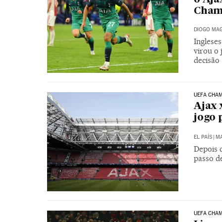
Cham
DIOGO MAG
Inglese
virou o 
decisão
UEFA CHA
Ajax 
jogo 
EL PAÍS
|
MA
Depois d
passo de
UEFA CHA