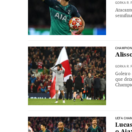
GORKA R. 
Atacante
semifin
CHAMPION
Aliss
GORKA R. 
Goleiro 
que deix
Champio
UEFA CHA
Lucas
o Aja