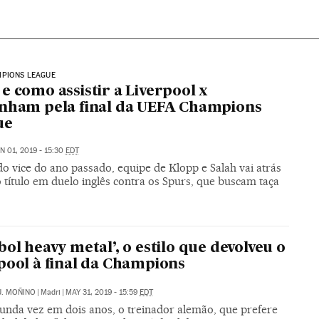
MPIONS LEAGUE
e como assistir a Liverpool x
nham pela final da UEFA Champions
ue
N 01, 2019 - 15:30
EDT
o vice do ano passado, equipe de Klopp e Salah vai atrás
 título em duelo inglês contra os Spurs, que buscam taça
bol heavy metal’, o estilo que devolveu o
pool à final da Champions
J. MOÑINO
|
Madri
|
MAY 31, 2019 - 15:59
EDT
gunda vez em dois anos, o treinador alemão, que prefere