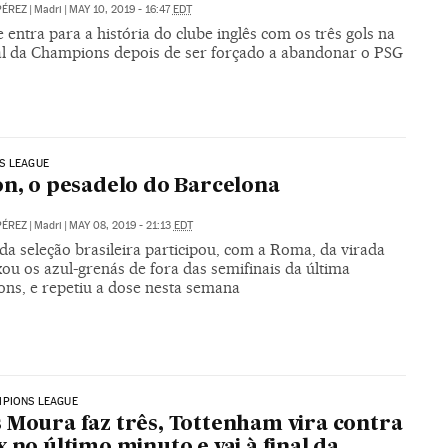
PÉREZ
|
Madri
|
MAY 10, 2019 - 16:47
EDT
 entra para a história do clube inglês com os três gols na
al da Champions depois de ser forçado a abandonar o PSG
S LEAGUE
on, o pesadelo do Barcelona
PÉREZ
|
Madri
|
MAY 08, 2019 - 21:13
EDT
da seleção brasileira participou, com a Roma, da virada
ou os azul-grenás de fora das semifinais da última
ns, e repetiu a dose nesta semana
MPIONS LEAGUE
 Moura faz três, Tottenham vira contra
x no último minuto e vai à final da