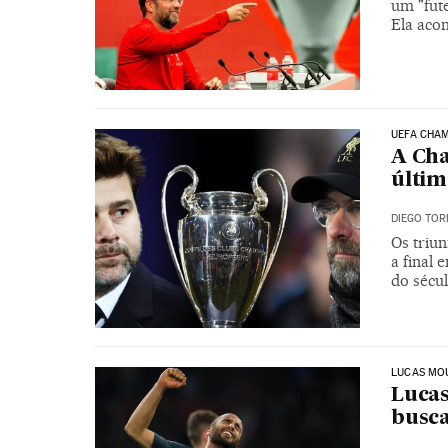
um "fute
Ela aco
UEFA CHA
A Cha
últim
DIEGO TOR
Os triu
a final
do sécu
LUCAS MO
Lucas
busca