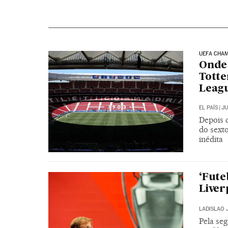
UEFA CHA
Onde 
Totte
Leag
EL PAÍS
|
JU
Depois d
do sexto
inédita
‘Fute
Liver
LADISLAO 
Pela se