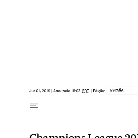
Pular para o conteúdo
ESPAÑA
Jun 01, 2019
|
Atualizado 18:03
EDT
|
Edição:
Champions League 201