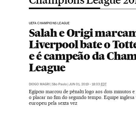
UEFA CHAMPIONS LEAGUE
Salah e Origi marca
Liverpool bate o To
e é campeão da Cha
League
DIOGO MAGRI
|
São Paulo
|
JUN 01, 2019 - 18:03
EDT
Egípcio marcou de pênalti logo aos dois minutos e
o placar no fim do segundo tempo. Equipe inglesa 
europeu pela sexta vez