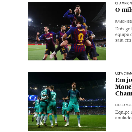
CHAMPION
O mil
RAMON BE
Dois go
equipe 
saiu em
UEFA CHA
Em jo
Manch
Cham
DIOGO MAG
Equipe d
anulado