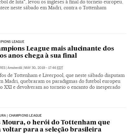
bol de luta", levou os ingleses à final do torneio europeu.
ntece neste sábado em Madri, contra o Tottenham
MPIONS LEAGUE
mpions League mais alucinante dos
os anos chega à sua final
RES
|
Amsterdã
|
MAY 30, 2019 - 17:46
EDT
nfos de Tottenham e Liverpool, que neste sábado disputam
 em Madri, quebraram os paradigmas do futebol europeu
lo XXI e devolveram ao torneio o encanto do inesperado
URA | CHAMPIONS LEAGUE
 Moura, o herói do Tottenham que
 voltar para a seleção brasileira