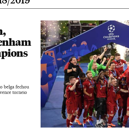
m,
ttenham
mpions
 o belga fechou
vence torneio