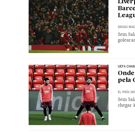
Liver
Barce
Leag
DIOGO MAG
Sem Sala
goleara
UEFA CHA
Onde 
pela
EL PAÍS
|
MA
Sem Sal
chegar à