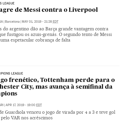
S LEAGUE
agre de Messi contra o Liverpool
SA
|
Barcelona
|
MAY 01, 2019 - 21:28
EDT
ls do argentino dão ao Barça grande vantagem contra
que fustigou os azuis-grenás. O segundo tento de Messi
 uma espetacular cobrança de falta
MPIONS LEAGUE
go frenético, Tottenham perde para o
ester City, mas avança à semifinal da
pions
RI
|
APR 17, 2019 - 19:00
EDT
e Guardiola venceu o jogo de virada por 4 a 3 e teve gol
 pelo VAR nos acréscimos