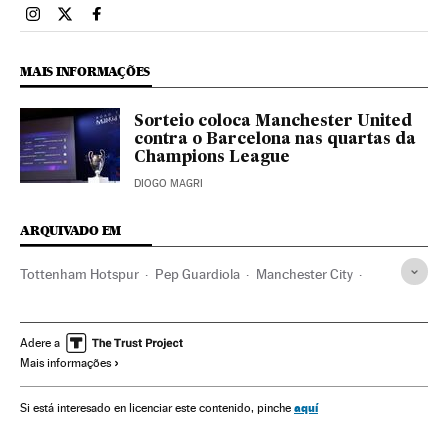
Esportes El País Brasil en Instagram
Esportes El País Brasil en Twitter
Esportes El País Brasil en Facebook
MAIS INFORMAÇÕES
Sorteio coloca Manchester United
contra o Barcelona nas quartas da
Champions League
DIOGO MAGRI
ARQUIVADO EM
Tottenham Hotspur
Pep Guardiola
Manchester City
Brasil
Times esportes
América do Sul
América Latina
América
Champions League 2018/2019
Adere a
Mais informações
Champions League
Futebol
Competições
Esportes
aquí
Si está interesado en licenciar este contenido, pinche