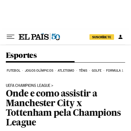
Pular para o conteúdo
SUSCRÍBETE
Esportes
FUTEBOL
JOGOS OLÍMPICOS
ATLETISMO
TÊNIS
GOLFE
FORMULA 1
UEFA CHAMPIONS LEAGUE
Onde e como assistir a
Manchester City x
Tottenham pela Champions
League