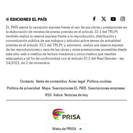
©
EDICIONES EL PAÍS
EL PAÍS BRASIL EN
EL PAÍS BRASI
EL PAÍS B
EL PA
EL PAÍS ejerce la oposición expresa frente al uso de sus obras y prestaciones en
la elaboración de revistas de prensa prevista en el artículo 32.1 del TRLPI;
también realiza la reserva expresa frente a la reproducción, distribución y
comunicación pública de sus trabajos y artículos sobre temas de actualidad
prevista en el artículo 33.1 del TRLPI; y, asimismo, realiza una reserva expresa
de las reproducciones y usos de las obras y otras prestaciones accesibles desde
este sitio web a medios de lectura mecánica u otros medios que resulten
adecuados a tal fin de conformidad con el artículo 67.3 del Real Decreto - ley
24/2021, de 2 de noviembre
Contacto
Venta de contenidos
Aviso legal
Política cookies
Política de privacidad
Mapa
Suscripciones EL PAÍS
Suscripciones empresas
RSS
Índice
Noticias de hoy
Webs de PRISA