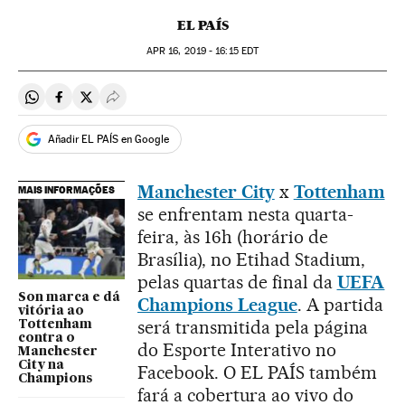
EL PAÍS
APR
16, 2019 - 16:15
EDT
Compartir en Whatsapp
Compartir en Facebook
Compartir en Twitter
Desplegar Redes Sociales
Añadir EL PAÍS en Google
Manchester City
x
Tottenham
MAIS INFORMAÇÕES
se enfrentam nesta quarta-
feira, às 16h (horário de
Brasília), no Etihad Stadium,
pelas quartas de final da
UEFA
Son marca e dá
Champions League
. A partida
vitória ao
será transmitida pela página
Tottenham
contra o
do Esporte Interativo no
Manchester
City na
Facebook. O EL PAÍS também
Champions
fará a cobertura ao vivo do